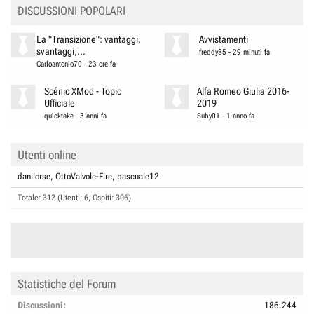
DISCUSSIONI POPOLARI
La "Transizione": vantaggi,
Avvistamenti
svantaggi,...
freddy85
-
29 minuti fa
Carloantonio70
-
23 ore fa
Scénic XMod - Topic
Alfa Romeo Giulia 2016-
Ufficiale
2019
quicktake
-
3 anni fa
Suby01
-
1 anno fa
Utenti online
danilorse
OttoValvole-Fire
pascuale12
Totale: 312 (Utenti: 6, Ospiti: 306)
Statistiche del Forum
Discussioni
186.244