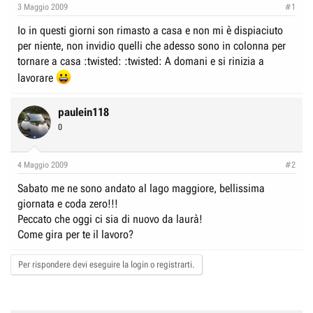
e
n
3 Maggio 2009
#1
D
i
Io in questi giorni son rimasto a casa e non mi è dispiaciuto
i
z
per niente, non invidio quelli che adesso sono in colonna per
s
i
tornare a casa :twisted: :twisted: A domani e si rinizia a
c
o
lavorare
u
s
paulein118
s
0
i
o
4 Maggio 2009
#2
n
Sabato me ne sono andato al lago maggiore, bellissima
e
giornata e coda zero!!!
Peccato che oggi ci sia di nuovo da laurà!
Come gira per te il lavoro?
Per rispondere devi eseguire la login o registrarti.