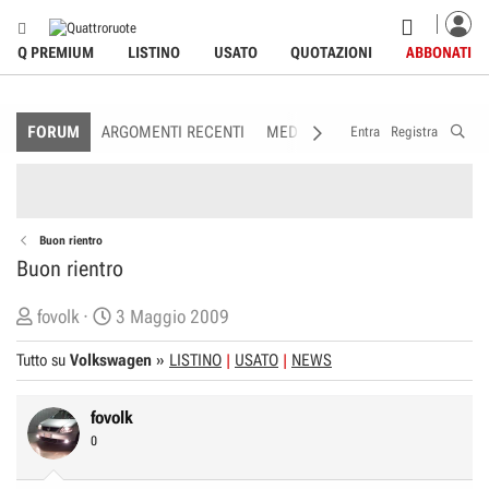
Q PREMIUM
LISTINO
USATO
QUOTAZIONI
ABBONATI
FORUM
ARGOMENTI RECENTI
MEDIA
MEMBRI
REGOLAME
Entra
Registra
Buon rientro
Buon rientro
C
D
fovolk
3 Maggio 2009
r
a
Tutto su
Volkswagen
»
LISTINO
USATO
NEWS
e
t
a
a
fovolk
t
d
0
o
i
r
I