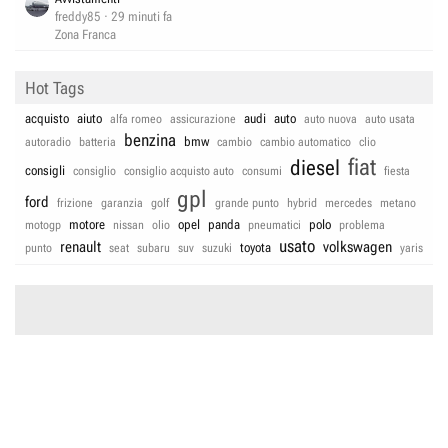
freddy85
29 minuti fa
Zona Franca
Hot Tags
acquisto
aiuto
audi
auto
alfa romeo
assicurazione
auto nuova
auto usata
benzina
bmw
autoradio
batteria
cambio
cambio automatico
clio
fiat
diesel
consigli
consiglio
consiglio acquisto auto
consumi
fiesta
gpl
ford
frizione
garanzia
golf
grande punto
hybrid
mercedes
metano
motore
opel
panda
polo
motogp
nissan
olio
pneumatici
problema
usato
renault
volkswagen
toyota
punto
seat
subaru
suv
suzuki
yaris