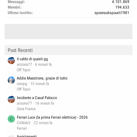
Messaggi
4.101.869
Membri
194.633
Ultimo Iscritto
spoonsubspourti1981
Post Recenti
il caldo di questi gg
arizona77
6 minuti fa
Off Topic
Addio Maestrone, grazie di tutto
ivanpg
15 minuti fa
Off Topic
Incidente a Casal Palocco
arizona77
16 minuti fa
Zona Franca
Ferrari Luce (la prima Ferrari elettrica) - 2026
C
CitWeb2
22 minuti fa
Ferrari
Avvistamenti