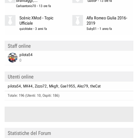
svantaggi,...
GuidoP
-
13 ore fa
Carloantonio70
-
13 ore fa
Scénic XMod - Topic
Alfa Romeo Giulia 2016-
Ufficiale
2019
quicktake
-
3 anni fa
Suby01
-
1 anno fa
Staff online
pilota54
0
Utenti online
pilota54
MK44
Zizzo72
Mkgfr
Gae1955
Alez79
theCat
Totale: 196 (Utenti: 10, Ospiti: 186)
Statistiche del Forum