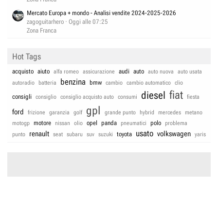
Mercato Europa + mondo - Analisi vendite 2024-2025-2026
zagoguitarhero
Oggi alle 07:25
Zona Franca
Hot Tags
acquisto
aiuto
audi
auto
alfa romeo
assicurazione
auto nuova
auto usata
benzina
bmw
autoradio
batteria
cambio
cambio automatico
clio
fiat
diesel
consigli
consiglio
consiglio acquisto auto
consumi
fiesta
gpl
ford
frizione
garanzia
golf
grande punto
hybrid
mercedes
metano
motore
opel
panda
polo
motogp
nissan
olio
pneumatici
problema
usato
renault
volkswagen
toyota
punto
seat
subaru
suv
suzuki
yaris