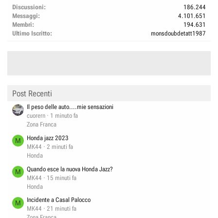
Discussioni
186.244
Messaggi
4.101.651
Membri
194.631
Ultimo Iscritto
monsdoubdetatt1987
Post Recenti
Il peso delle auto....mie sensazioni
cuorern
1 minuto fa
Zona Franca
Honda jazz 2023
M
MK44
2 minuti fa
Honda
Quando esce la nuova Honda Jazz?
M
MK44
15 minuti fa
Honda
Incidente a Casal Palocco
M
MK44
21 minuti fa
Zona Franca