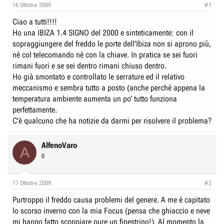
e
n
16 Ottobre 2009
#1
D
i
Ciao a tutti!!!!
i
z
Ho una IBIZA 1.4 SIGNO del 2000 e sinteticamente: con il
s
i
sopraggiungere del freddo le porte dell'Ibiza non si aprono più,
c
o
nè col telecomando nè con la chiave. In pratica se sei fuori
u
rimani fuori e se sei dentro rimani chiuso dentro.
s
Ho già smontato e controllato le serrature ed il relativo
meccanismo e sembra tutto a posto (anche perchè appena la
s
temperatura ambiente aumenta un po' tutto funziona
i
perfettamente.
o
C'è qualcuno che ha notizie da darmi per risolvere il problema?
n
e
AlfenoVaro
A
0
17 Ottobre 2009
#2
Purtroppo il freddo causa problemi del genere. A me è capitato
lo scorso inverno con la mia Focus (pensa che ghiaccio e neve
mi hanno fatto scoppiare pure un finestrino!). Al momento la