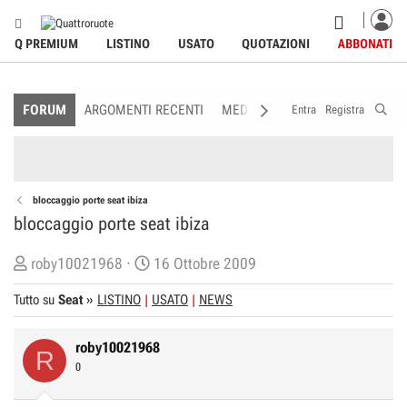
Q PREMIUM
LISTINO
USATO
QUOTAZIONI
ABBONATI
FORUM
ARGOMENTI RECENTI
MEDIA
MEMBRI
REGOLAME
Entra
Registra
bloccaggio porte seat ibiza
bloccaggio porte seat ibiza
C
D
roby10021968
16 Ottobre 2009
r
a
Tutto su
Seat
»
LISTINO
USATO
NEWS
e
t
a
a
roby10021968
t
d
R
0
o
i
r
I