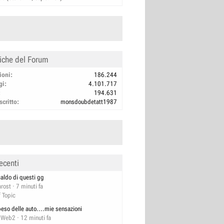
tiche del Forum
ioni
186.244
gi
4.101.717
194.631
scritto
monsdoubdetatt1987
ecenti
 caldo di questi gg
rost
7 minuti fa
f Topic
 peso delle auto....mie sensazioni
tWeb2
12 minuti fa