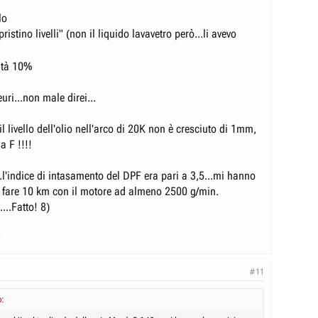
lo
pristino livelli" (non il liquido lavavetro però...li avevo
ltà 10%
uri...non male direi...
.il livello dell'olio nell'arco di 20K non è cresciuto di 1mm,
a F !!!!
.l'indice di intasamento del DPF era pari a 3,5...mi hanno
le fare 10 km con il motore ad almeno 2500 g/min.
...Fatto! 8)
:
#11
o: