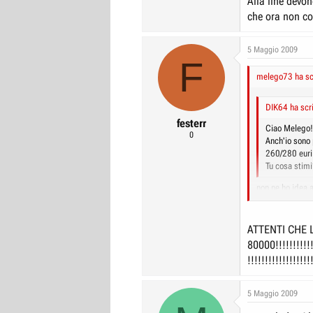
Alla fine devon
che ora non co
5 Maggio 2009
F
melego73 ha scr
DIK64 ha scri
festerr
Ciao Melego!
0
Anch'io sono 
260/280 euri
Tu cosa stimi
non ne ho idea a
perche' era pie
Inoltre devono c
sterzo (dopo al
ATTENTI CHE 
in ricevuta anch
80000!!!!!!!!!!!!!
Alla fine devono 
!!!!!!!!!!!!!!!!!!
costa piu' 70?
5 Maggio 2009