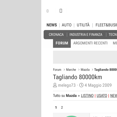
NEWS
AUTO
UTILITÀ
FLEET&BUSI
CRONACA
INDUSTRIA E FINANZA
TECN
FORUM
ARGOMENTI RECENTI
M
Forum
Marche
Mazda
Tagliando 800
Tagliando 80000km
C
D
melego73
4 Maggio 2009
r
a
Tutto su
Mazda
»
LISTINO
USATO
NE
e
t
a
a
1
2
t
d
o
i