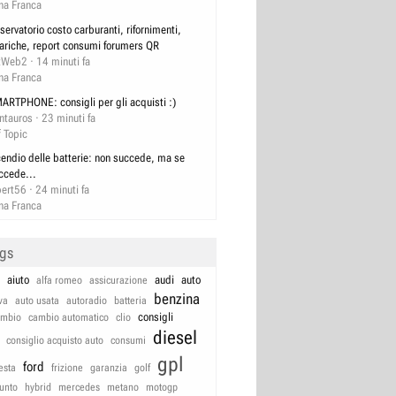
na Franca
servatorio costo carburanti, rifornimenti,
cariche, report consumi forumers QR
tWeb2
14 minuti fa
na Franca
ARTPHONE: consigli per gli acquisti :)
ntauros
23 minuti fa
f Topic
cendio delle batterie: non succede, ma se
ccede...
bert56
24 minuti fa
na Franca
ags
aiuto
audi
auto
alfa romeo
assicurazione
benzina
va
auto usata
autoradio
batteria
consigli
ambio
cambio automatico
clio
diesel
consiglio acquisto auto
consumi
gpl
ford
iesta
frizione
garanzia
golf
unto
hybrid
mercedes
metano
motogp