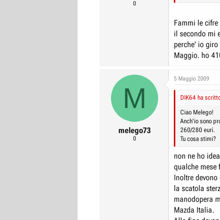
0
Fammi le cifre 
il secondo mi e
perche' io giro
Maggio. ho 41
5 Maggio 2009
M
DIK64 ha scritt
Ciao Melego!
Anch'io sono pro
melego73
260/280 euri.
0
Tu cosa stimi?
non ne ho idea 
qualche mese f
Inoltre devono
la scatola ster
manodopera me 
Mazda Italia.