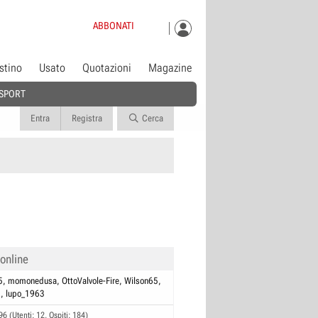
ABBONATI
istino
Usato
Quotazioni
Magazine
SPORT
Entra
Registra
Cerca
 online
5
momonedusa
OttoValvole-Fire
Wilson65
2
lupo_1963
96 (Utenti: 12, Ospiti: 184)