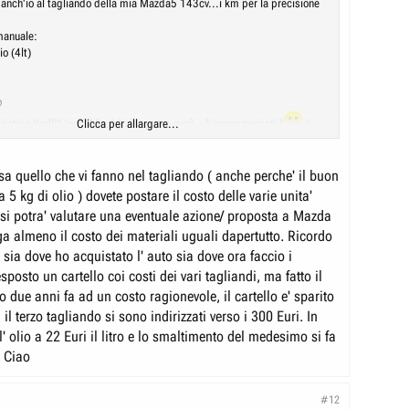
 anch'io al tagliando della mia Mazda5 143cv...i km per la precisione
.
manuale:
io (4lt)
o
ristino livelli" (non il liquido lavavetro però...li avevo avvisati ]
Clicca per allargare...
)
ltà 10%
ri...non male direi...
sa quello che vi fanno nel tagliando ( anche perche' il buon
5 kg di olio ) dovete postare il costo delle varie unita'
il livello dell'olio nell'arco di 20K non è cresciuto di 1mm, era ancora
' si potra' valutare una eventuale azione/ proposta a Mazda
a almeno il costo dei materiali uguali dapertutto. Ricordo
, sia dove ho acquistato l' auto sia dove ora faccio i
l'indice di intasamento del DPF era pari a 3,5...mi hanno chiesto di
m con il motore ad almeno 2500 g/min.
esposto un cartello coi costi dei vari tagliandi, ma fatto il
...Fatto! 8)
 due anni fa ad un costo ragionevole, il cartello e' sparito
 il terzo tagliando si sono indirizzati verso i 300 Euri. In
' olio a 22 Euri il litro e lo smaltimento del medesimo si fa
. Ciao
#12