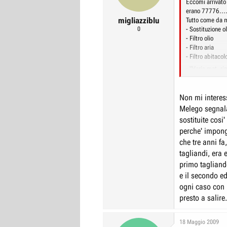
Eccomi arrivato
erano 77776...
migliazziblu
Tutto come da 
0
- Sostituzione ol
- Filtro olio
- Filtro aria
- Filtro abitacol
- "Vario mat. rip
- Sconto "Fede
Totale 206,90 eu
Non mi interes
Melego segnala 
Note positive...
sostituite cosi
sulla F !!!!
perche' impong
che tre anni fa
Note negative...
farle fare 10 k
tagliandi, era 
Niente di grave.
primo tagliando
e il secondo ed
Ciao Ciao :hai:
ogni caso con l
presto a salire
18 Maggio 2009