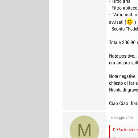
- Filtro aria
- Filtro abitaco
- "Vario mat. ri
avvisati ]
)
- Sconto "Fede
Totale 206,90 e
Note positive..
era ancora sull
Note negative..
chiesto di far
Niente di grave.
Ciao Ciao :hai
18 Maggio 2009
M
DIK64 ha scritt