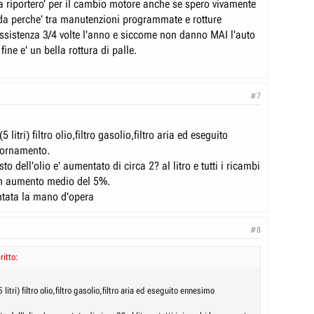
la riportero' per il cambio motore anche se spero vivamente
a perche' tra manutenzioni programmate e rotture
assistenza 3/4 volte l'anno e siccome non danno MAI l'auto
 fine e' un bella rottura di palle.
#7
 litri) filtro olio,filtro gasolio,filtro aria ed eseguito
ornamento.
to dell'olio e' aumentato di circa 2? al litro e tutti i ricambi
n aumento medio del 5%.
tata la mano d'opera
#8
itto:
litri) filtro olio,filtro gasolio,filtro aria ed eseguito ennesimo