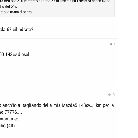
to dell'olio e' aumentato di circa 2? al litro e tutti i ricambi hanno avuto
io del 5%.
ata la mano d'opera
da 6? cilindrata?
#9
0 143cv diesel.
#10
o anch'io al tagliando della mia Mazda5 143cv...i km per la
no 77776....
 manuale:
lio (4lt)