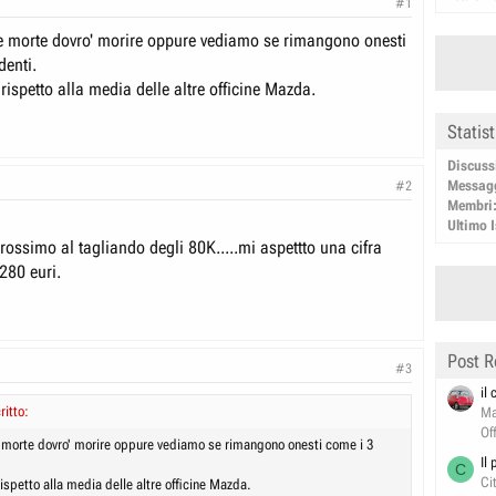
#1
 morte dovro' morire oppure vediamo se rimangono onesti
denti.
rispetto alla media delle altre officine Mazda.
Statis
Discuss
Messag
#2
Membri
Ultimo I
rossimo al tagliando degli 80K.....mi aspettto una cifra
280 euri.
Post R
#3
il
itto:
Ma
Of
morte dovro' morire oppure vediamo se rimangono onesti come i 3
Il
C
Ci
ispetto alla media delle altre officine Mazda.