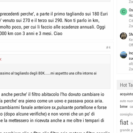
Zo
Os
C
precedenti perche', a parte il primo tagliando sui 180 Euri
ri
' venuto sui 270 e il terzo sui 290. Non ti parlo in km,
Ci
Zo
 molto poco, per cui li faccio alle scadenze annuali. Oggi
000 km con 3 anni e 3 mesi. Ciao
SM
Ke
Of
#4
In
su
o:
al
Zo
ssimo al tagliando degli 80K.....mi aspettto una cifra intorno ai
Hot T
anche perche' il filtro abitacolo l'ho dovuto cambiare io
acquisto
a perche' era pieno come un uovo e passava poca aria.
auto nuo
bmw
 cambiarmi fanale anteriore sx,pulsante portellone e forse
c
zo (dopo alcune verifiche) e non vorrei che un po' di
consiglio
la mettessero in ricevuta anche a me oltre i tempari di
fiat
f
grande p