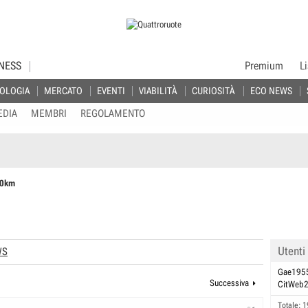
NESS
Premium
L
OLOGIA
MERCATO
EVENTI
VIABILITÀ
CURIOSITÀ
ECO NEWS
EDIA
MEMBRI
REGOLAMENTO
00km
Utenti
WS
Gae195
Successiva
CitWeb
Totale: 1