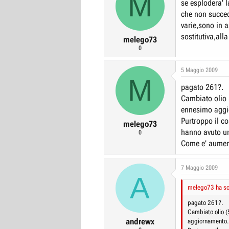
M
se esplodera' 
che non succed
varie,sono in 
sostitutiva,alla
melego73
0
5 Maggio 2009
M
pagato 261?.
Cambiato olio (5
ennesimo aggi
Purtroppo il cos
melego73
hanno avuto u
0
Come e' aumen
7 Maggio 2009
A
melego73 ha scr
pagato 261?.
Cambiato olio (5 
andrewx
aggiornamento.