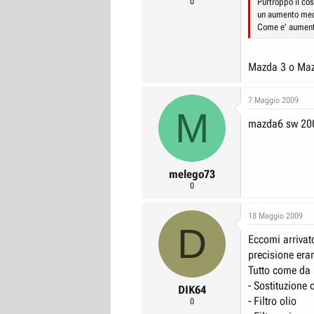
0
Purtroppo il cos
un aumento med
Come e' aument
Mazda 3 o Maz
7 Maggio 2009
M
mazda6 sw 200
melego73
0
18 Maggio 2009
D
Eccomi arrivat
precisione era
Tutto come da
- Sostituzione o
DIK64
- Filtro olio
0