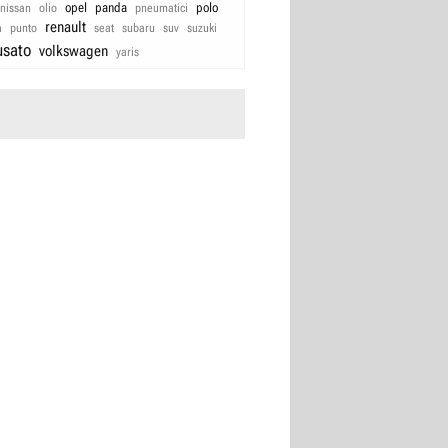
opel
panda
polo
nissan
olio
pneumatici
renault
a
punto
seat
subaru
suv
suzuki
usato
volkswagen
yaris