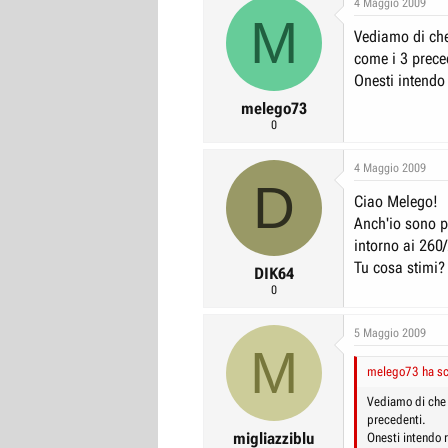
4 Maggio 2009
M
r
I
Vediamo di che
e
n
come i 3 prece
D
i
Onesti intendo 
i
z
melego73
s
i
0
c
o
u
4 Maggio 2009
D
s
Ciao Melego!
s
Anch'io sono p
i
intorno ai 260/
o
Tu cosa stimi?
DIK64
n
0
e
5 Maggio 2009
M
melego73 ha scr
Vediamo di che 
precedenti.
migliazziblu
Onesti intendo r