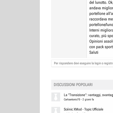
del lunotto. Ok,
andava miglior
portellone all'
raccordava megl
portellone/lunot
Interni miglior
curato, più spo
Opinioni assol
con pack sport
Saluti
Per rispondere devi eseguire la login o registra
DISCUSSIONI POPOLARI
La "Transizione": vantaggi, svantagg
Carloantonio70
-
2 giorni fa
Scénic XMod - Topic Ufficiale