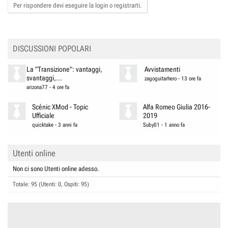
Per rispondere devi eseguire la login o registrarti.
DISCUSSIONI POPOLARI
La "Transizione": vantaggi,
Avvistamenti
svantaggi,...
zagoguitarhero
-
13 ore fa
arizona77
-
4 ore fa
Scénic XMod - Topic
Alfa Romeo Giulia 2016-
Ufficiale
2019
quicktake
-
3 anni fa
Suby01
-
1 anno fa
Utenti online
Non ci sono Utenti online adesso.
Totale: 95 (Utenti: 0, Ospiti: 95)