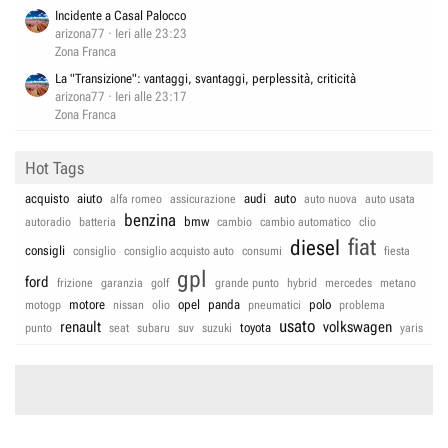
Incidente a Casal Palocco
arizona77
Ieri alle 23:23
Zona Franca
La "Transizione": vantaggi, svantaggi, perplessità, criticità
arizona77
Ieri alle 23:17
Zona Franca
Hot Tags
acquisto
aiuto
audi
auto
alfa romeo
assicurazione
auto nuova
auto usata
benzina
bmw
autoradio
batteria
cambio
cambio automatico
clio
fiat
diesel
consigli
consiglio
consiglio acquisto auto
consumi
fiesta
gpl
ford
frizione
garanzia
golf
grande punto
hybrid
mercedes
metano
motore
opel
panda
polo
motogp
nissan
olio
pneumatici
problema
usato
renault
volkswagen
toyota
punto
seat
subaru
suv
suzuki
yaris