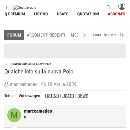
Q PREMIUM
LISTINO
USATO
QUOTAZIONI
ABBONATI
FORUM
ARGOMENTI RECENTI
MEDIA
MEMBRI
REGOLAME
Entra
Registra
Qualche info sulla nuova Polo
Qualche info sulla nuova Polo
C
D
marcoamedeo
18 Aprile 2009
r
a
Tutto su
Volkswagen
»
LISTINO
USATO
NEWS
e
t
a
a
marcoamedeo
t
d
M
0
o
i
r
I