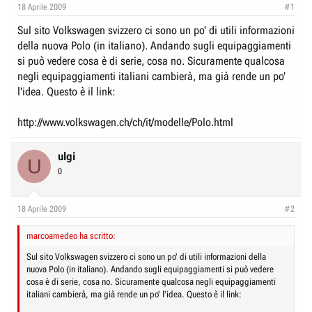
e
n
18 Aprile 2009
#1
D
i
Sul sito Volkswagen svizzero ci sono un po' di utili informazioni
i
z
della nuova Polo (in italiano). Andando sugli equipaggiamenti
s
i
si può vedere cosa è di serie, cosa no. Sicuramente qualcosa
c
o
negli equipaggiamenti italiani cambierà, ma già rende un po'
u
l'idea. Questo è il link:
s
http://www.volkswagen.ch/ch/it/modelle/Polo.html
s
i
o
ulgi
U
n
0
e
18 Aprile 2009
#2
marcoamedeo ha scritto:
Sul sito Volkswagen svizzero ci sono un po' di utili informazioni della
nuova Polo (in italiano). Andando sugli equipaggiamenti si può vedere
cosa è di serie, cosa no. Sicuramente qualcosa negli equipaggiamenti
italiani cambierà, ma già rende un po' l'idea. Questo è il link: