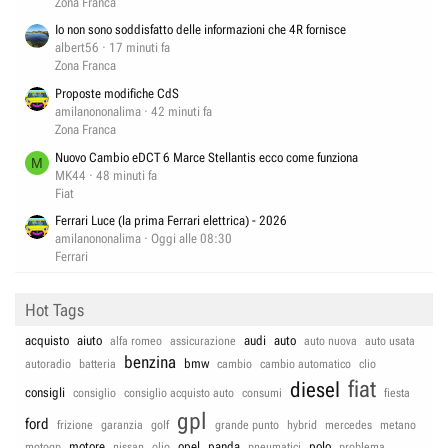
Zona Franca
Io non sono soddisfatto delle informazioni che 4R fornisce
albert56
17 minuti fa
Zona Franca
Proposte modifiche CdS
amilanononalima
42 minuti fa
Zona Franca
Nuovo Cambio eDCT 6 Marce Stellantis ecco come funziona
M
MK44
48 minuti fa
Fiat
Ferrari Luce (la prima Ferrari elettrica) - 2026
amilanononalima
Oggi alle 08:30
Ferrari
Hot Tags
acquisto
aiuto
audi
auto
alfa romeo
assicurazione
auto nuova
auto usata
benzina
bmw
autoradio
batteria
cambio
cambio automatico
clio
fiat
diesel
consigli
consiglio
consiglio acquisto auto
consumi
fiesta
gpl
ford
frizione
garanzia
golf
grande punto
hybrid
mercedes
metano
motore
opel
panda
polo
motogp
nissan
olio
pneumatici
problema