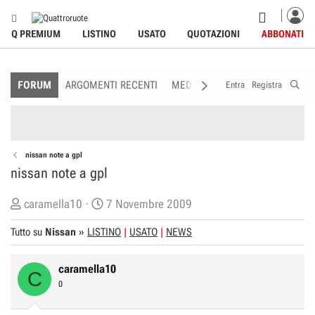
Q PREMIUM
LISTINO
USATO
QUOTAZIONI
ABBONATI
FORUM
ARGOMENTI RECENTI
MEDIA
MEMBRI
REGOLAME
Entra
Registra
nissan note a gpl
nissan note a gpl
C
D
caramella10
7 Novembre 2009
r
a
Tutto su
Nissan
»
LISTINO
USATO
NEWS
e
t
a
a
caramella10
t
d
C
0
o
i
r
I