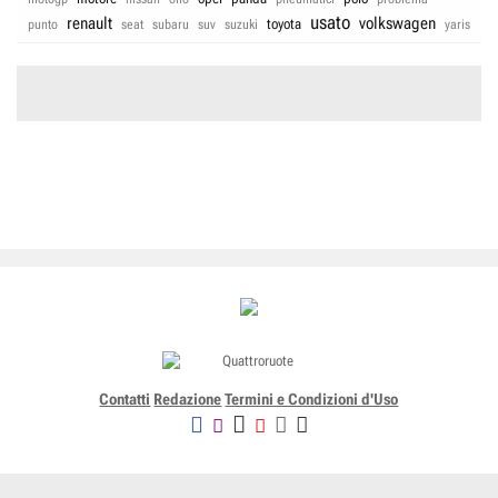
usato
renault
volkswagen
toyota
punto
seat
subaru
suv
suzuki
yaris
Contatti
Redazione
Termini e Condizioni d'Uso