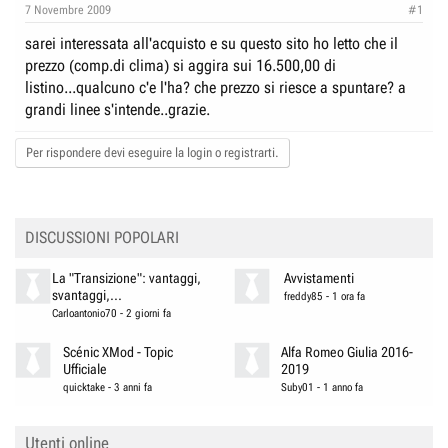
e
n
7 Novembre 2009
#1
D
i
sarei interessata all'acquisto e su questo sito ho letto che il
i
z
prezzo (comp.di clima) si aggira sui 16.500,00 di
s
i
listino...qualcuno c'e l'ha? che prezzo si riesce a spuntare? a
c
o
grandi linee s'intende..grazie.
u
s
Per rispondere devi eseguire la login o registrarti.
s
i
o
DISCUSSIONI POPOLARI
n
e
La "Transizione": vantaggi,
Avvistamenti
svantaggi,...
freddy85
-
1 ora fa
Carloantonio70
-
2 giorni fa
Scénic XMod - Topic
Alfa Romeo Giulia 2016-
Ufficiale
2019
quicktake
-
3 anni fa
Suby01
-
1 anno fa
Utenti online