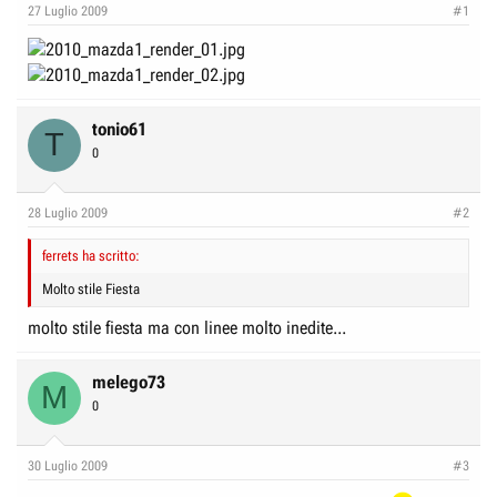
e
n
27 Luglio 2009
#1
D
i
i
z
s
i
c
o
tonio61
T
u
0
s
s
28 Luglio 2009
#2
i
o
ferrets ha scritto:
n
Molto stile Fiesta
e
molto stile fiesta ma con linee molto inedite...
melego73
M
0
30 Luglio 2009
#3