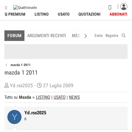
Q PREMIUM
LISTINO
USATO
QUOTAZIONI
ABBONATI
FORUM
ARGOMENTI RECENTI
MEDIA
MEMBRI
REGOLAME
Entra
Registra
mazda 1 2011
mazda 1 2011
C
D
Yd.rss2025
27 Luglio 2009
r
a
Tutto su
Mazda
»
LISTINO
USATO
NEWS
e
t
a
a
Yd.rss2025
t
d
Y
0
o
i
r
I