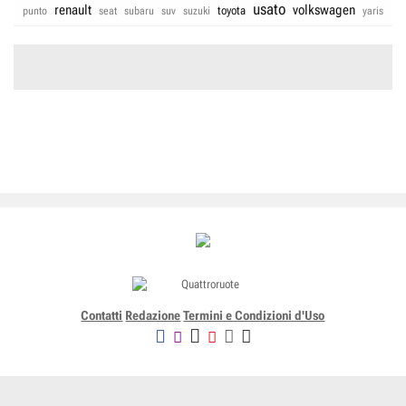
usato
renault
volkswagen
toyota
punto
seat
subaru
suv
suzuki
yaris
Contatti
Redazione
Termini e Condizioni d'Uso
Editoriale Domus SpA
Via G. Mazzocchi, 1/3 20089 Rozzano (Mi) - Codice fiscale, partita