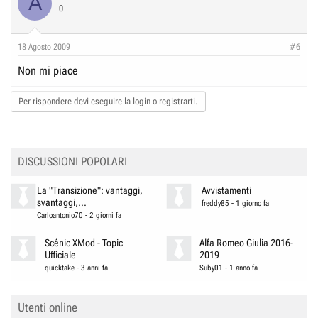
A
0
18 Agosto 2009
#6
Non mi piace
Per rispondere devi eseguire la login o registrarti.
DISCUSSIONI POPOLARI
La "Transizione": vantaggi,
Avvistamenti
svantaggi,...
freddy85
-
1 giorno fa
Carloantonio70
-
2 giorni fa
Scénic XMod - Topic
Alfa Romeo Giulia 2016-
Ufficiale
2019
quicktake
-
3 anni fa
Suby01
-
1 anno fa
Utenti online