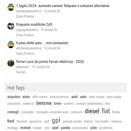
1 luglio 2024: aumento canone Telepass e soluzioni alternative
amilanononalima
5 minuti fa
Zona Franca
Proposte modifiche CdS
zagoguitarhero
8 minuti fa
Zona Franca
Il peso delle auto....mie sensazioni
amilanononalima
9 minuti fa
Zona Franca
Ferrari Luce (la prima Ferrari elettrica) - 2026
alexmed
12 minuti fa
Ferrari
Hot Tags
acquisto
aiuto
audi
auto
alfa romeo
assicurazione
auto nuova
auto usata
benzina
bmw
autoradio
batteria
cambio
cambio automatico
clio
fiat
diesel
consigli
consiglio
consiglio acquisto auto
consumi
fiesta
gpl
ford
frizione
garanzia
golf
grande punto
hybrid
mercedes
metano
motore
opel
panda
polo
motogp
nissan
olio
pneumatici
problema