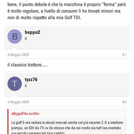
bene, il punto debole è che la macchina è proprio "ferma" però
è molto regolare, a livello di consumi li ho trovati minori ma
non di molto rispetto alla mia Golf TDI.
beppo2
B
0
4 Maggio 2009
#7
il classico trattore.....
tyzz76
T
0
4 Maggio 2009
#8
albygolf ha scritto:
La golf 5 era veduta in alcuni mercati anche col più recente 2.0 a iniettore
pompa, un SDI da 75 cv (lo stesso che da noi credo sia tutt'ora montato
sui veicoli commerciali tipo caddy)