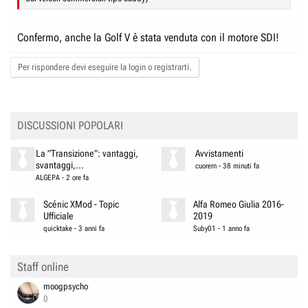
Confermo, anche la Golf V è stata venduta con il motore SDI!
Per rispondere devi eseguire la login o registrarti.
DISCUSSIONI POPOLARI
La "Transizione": vantaggi,
Avvistamenti
svantaggi,...
cuorern
-
38 minuti fa
ALGEPA
-
2 ore fa
Scénic XMod - Topic
Alfa Romeo Giulia 2016-
Ufficiale
2019
quicktake
-
3 anni fa
Suby01
-
1 anno fa
Staff online
moogpsycho
0