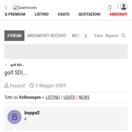
Q PREMIUM
LISTINO
USATO
QUOTAZIONI
ABBONATI
FORUM
ARGOMENTI RECENTI
MEDIA
MEMBRI
REGOLAME
Entra
Registra
golf SDI...
golf SDI...
C
D
beppo2
3 Maggio 2009
r
a
Tutto su
Volkswagen
»
LISTINO
USATO
NEWS
e
t
a
a
beppo2
t
d
B
0
o
i
r
I