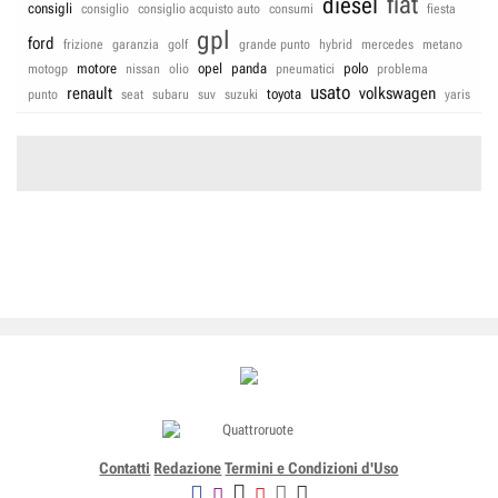
fiat
diesel
consigli
consiglio
consiglio acquisto auto
consumi
fiesta
gpl
ford
frizione
garanzia
golf
grande punto
hybrid
mercedes
metano
motore
opel
panda
polo
motogp
nissan
olio
pneumatici
problema
usato
renault
volkswagen
toyota
punto
seat
subaru
suv
suzuki
yaris
Contatti
Redazione
Termini e Condizioni d'Uso