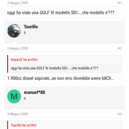
e
n
3 Maggio 2009
#1
D
i
oggi ho visto una GOLF IV modello SDI....che modello e'???
i
z
s
i
Tourillo
c
o
0
u
s
3 Maggio 2009
#2
s
i
beppo2 ha scritto:
o
oggi ho visto una GOLF IV modello SDI....che modello e'???
n
1.900cc diesel aspirato..se non erro dovrebbe avere 68CV..
e
manuel*80
M
0
3 Maggio 2009
#3
Tourillo ha scritto: