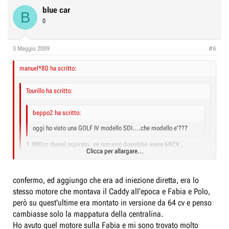
blue car
B
0
3 Maggio 2009
#6
manuel*80 ha scritto:
Tourillo ha scritto:
beppo2 ha scritto:
oggi ho visto una GOLF IV modello SDI....che modello e'???
1.900cc diesel aspirato..se non erro dovrebbe avere 68CV..
Clicca per allargare...
sì, confermo, è un 1900 diesel aspirato con 68 cv
Clicca per allargare...
confermo, ed aggiungo che era ad iniezione diretta, era lo
stesso motore che montava il Caddy all'epoca e Fabia e Polo,
Clicca per allargare...
però su quest'ultime era montato in versione da 64 cv e penso
cambiasse solo la mappatura della centralina.
Ho avuto quel motore sulla Fabia e mi sono trovato molto