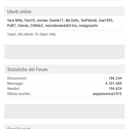
Utenti online
Yaris Mille
Faro10
omniae
Davide71
Mo Dello
TeoPilotin0
Gae1955
Pol87
Valvola
CitWeb2
marcoleonardo63-bis
moogpsycho
Totale: 265 (Utenti: 19, Ospiti: 246)
Statistiche del Forum
Discussioni
186.244
Messaggi
4.101.489
Membri
194.624
Ultimo Iscritto
exspetmermai1975