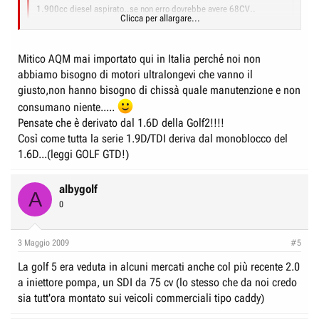
1.900cc diesel aspirato..se non erro dovrebbe avere 68CV..
Clicca per allargare...
sì, confermo, è un 1900 diesel aspirato con 68 cv
Clicca per allargare...
Mitico AQM mai importato qui in Italia perché noi non
abbiamo bisogno di motori ultralongevi che vanno il
Clicca per allargare...
giusto,non hanno bisogno di chissà quale manutenzione e non
consumano niente.....
Pensate che è derivato dal 1.6D della Golf2!!!!
Così come tutta la serie 1.9D/TDI deriva dal monoblocco del
1.6D...(leggi GOLF GTD!)
albygolf
A
0
3 Maggio 2009
#5
La golf 5 era veduta in alcuni mercati anche col più recente 2.0
a iniettore pompa, un SDI da 75 cv (lo stesso che da noi credo
sia tutt'ora montato sui veicoli commerciali tipo caddy)