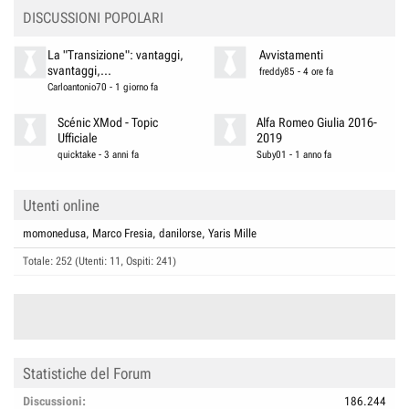
DISCUSSIONI POPOLARI
La "Transizione": vantaggi,
Avvistamenti
svantaggi,...
freddy85
-
4 ore fa
Carloantonio70
-
1 giorno fa
Scénic XMod - Topic
Alfa Romeo Giulia 2016-
Ufficiale
2019
quicktake
-
3 anni fa
Suby01
-
1 anno fa
Utenti online
momonedusa
Marco Fresia
danilorse
Yaris Mille
Totale: 252 (Utenti: 11, Ospiti: 241)
Statistiche del Forum
Discussioni
186.244