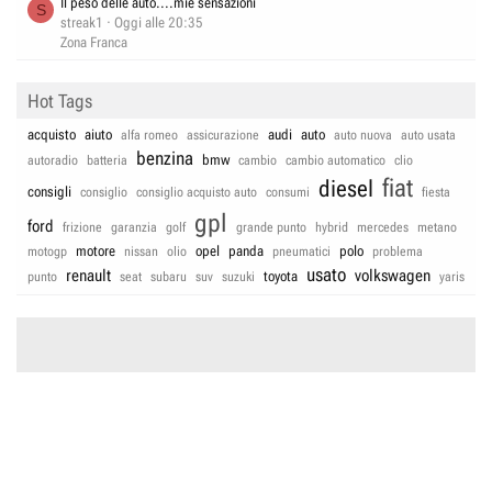
Il peso delle auto....mie sensazioni
S
streak1
Oggi alle 20:35
Zona Franca
Hot Tags
acquisto
aiuto
audi
auto
alfa romeo
assicurazione
auto nuova
auto usata
benzina
bmw
autoradio
batteria
cambio
cambio automatico
clio
fiat
diesel
consigli
consiglio
consiglio acquisto auto
consumi
fiesta
gpl
ford
frizione
garanzia
golf
grande punto
hybrid
mercedes
metano
motore
opel
panda
polo
motogp
nissan
olio
pneumatici
problema
usato
renault
volkswagen
toyota
punto
seat
subaru
suv
suzuki
yaris