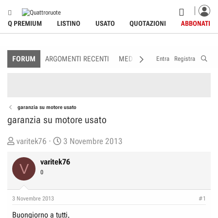
Q PREMIUM
LISTINO
USATO
QUOTAZIONI
ABBONATI
FORUM
ARGOMENTI RECENTI
MEDIA
MEMBRI
REGOLAME
Entra
Registra
garanzia su motore usato
garanzia su motore usato
C
D
varitek76
3 Novembre 2013
r
a
varitek76
e
t
V
0
a
a
t
d
o
i
3 Novembre 2013
#1
r
I
Buongiorno a tutti,