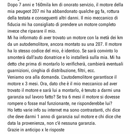
e
n
Dopo 7 anni e 160mila km di onorato servizio, il motore della
D
i
mia peugeot 207 mi ha abbandonato qualche gg fa, rottura
i
z
della testata e conseguenti altri danni. Il mio meccanico di
s
i
fiducia mi ha consigliato di prendere un motore completo
invece che riparare il mio.
c
o
Mi ha informato di aver trovato un motore con la metà dei km
u
da un autodemolitore, ancora montato su una 207. Il motore
s
ha lo stesso codice del mio, è identico. Se sarà convinto lo
s
smonterà dall'auto donatrice e lo installerà sulla mia. Mi ha
i
detto che prima di montarlo lo verificherà, cambierà eventuali
o
guarnizioni, cinghia di distribuzione, filtri, ecc.
n
Veniamo ora alla domanda. L'autodemolitore garantisce il
e
motore x 3 mesi. Ora, dato che è il mio meccanico ad aver
trovato il motore e sarà lui a montarlo, è tenuto a darmi una
garanzia sul lavoro fatto? Se tra 6 mesi il motore si dovesse
rompere o fosse mal funzionante, ne risponderebbe lui?
Ho letto varie info su internet ma sono contrastanti, chi dice
che deve darmi 1 anno di garanzia sul motore e chi dice che
data la provenienza, non c'è nessuna garanzia.
Grazie in anticipo x le risposte