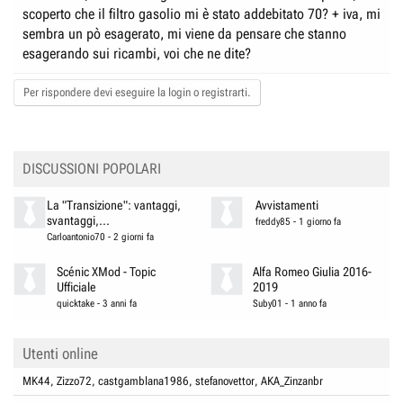
e
n
scoperto che il filtro gasolio mi è stato addebitato 70? + iva, mi
D
i
sembra un pò esagerato, mi viene da pensare che stanno
i
z
esagerando sui ricambi, voi che ne dite?
s
i
Per rispondere devi eseguire la login o registrarti.
c
o
u
s
s
DISCUSSIONI POPOLARI
i
o
La "Transizione": vantaggi,
Avvistamenti
svantaggi,...
n
freddy85
-
1 giorno fa
Carloantonio70
-
2 giorni fa
e
Scénic XMod - Topic
Alfa Romeo Giulia 2016-
Ufficiale
2019
quicktake
-
3 anni fa
Suby01
-
1 anno fa
Utenti online
MK44
Zizzo72
castgamblana1986
stefanovettor
AKA_Zinzanbr