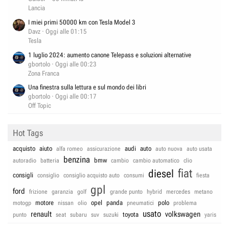
Lancia
I miei primi 50000 km con Tesla Model 3
Davz
Oggi alle 01:15
Tesla
1 luglio 2024: aumento canone Telepass e soluzioni alternative
gbortolo
Oggi alle 00:23
Zona Franca
Una finestra sulla lettura e sul mondo dei libri
gbortolo
Oggi alle 00:17
Off Topic
Hot Tags
acquisto
aiuto
audi
auto
alfa romeo
assicurazione
auto nuova
auto usata
benzina
bmw
autoradio
batteria
cambio
cambio automatico
clio
fiat
diesel
consigli
consiglio
consiglio acquisto auto
consumi
fiesta
gpl
ford
frizione
garanzia
golf
grande punto
hybrid
mercedes
metano
motore
opel
panda
polo
motogp
nissan
olio
pneumatici
problema
usato
renault
volkswagen
toyota
punto
seat
subaru
suv
suzuki
yaris