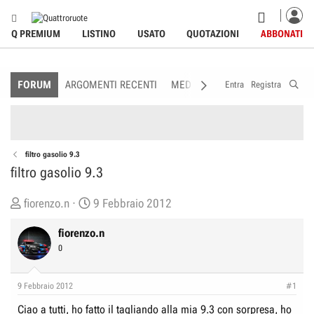
Q PREMIUM
LISTINO
USATO
QUOTAZIONI
ABBONATI
FORUM
ARGOMENTI RECENTI
MEDIA
MEMBRI
REGOLAME
Entra
Registra
filtro gasolio 9.3
filtro gasolio 9.3
C
D
fiorenzo.n
9 Febbraio 2012
r
a
fiorenzo.n
e
t
0
a
a
t
d
o
i
9 Febbraio 2012
#1
r
I
Ciao a tutti, ho fatto il tagliando alla mia 9.3 con sorpresa, ho