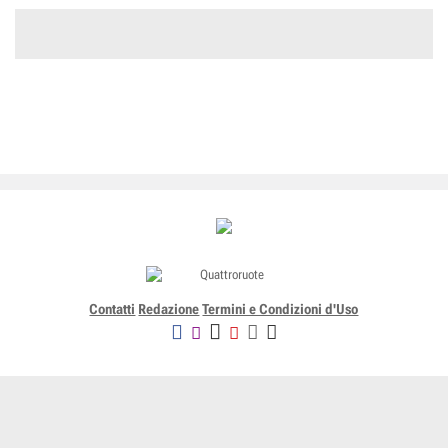
Contatti
Redazione
Termini e Condizioni d'Uso
Editoriale Domus SpA
Via G. Mazzocchi, 1/3 20089 Rozzano (Mi) - Codice fiscale, partita
IVA e iscrizione al Registro delle Imprese di Milano n. 07835550158
R.E.A. di Milano n. 1186124 - Capitale sociale versato € 5.000.000,00 -
Tutti i Diritti Riservati
-
Privacy
-
Informativa Cookie completa
-
- Lic. SIAE n. 4653/I/908