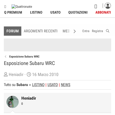
Q PREMIUM
LISTINO
USATO
QUOTAZIONI
ABBONATI
FORUM
ARGOMENTI RECENTI
MEDIA
MEMBRI
REGOLAME
Entra
Registra
Esposizione Subaru WRC
Esposizione Subaru WRC
C
D
Heniadir
16 Marzo 2010
r
a
Tutto su
Subaru
»
LISTINO
USATO
NEWS
e
t
a
a
Heniadir
t
d
0
o
i
r
I