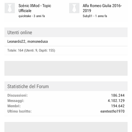
Scénic XMod - Topic
Alfa Romeo Giulia 2016-
Ufficiale
2019
quicktake
-
3 anni fa
Suby01
-
1 anno fa
Utenti online
Leonardo22
momonedusa
Totale: 164 (Utenti: 9, Ospiti: 155)
Statistiche del Forum
Discussioni
186.244
Messaggi
4.102.129
Membri
194.642
Ultimo Iscritto
earetestho1970