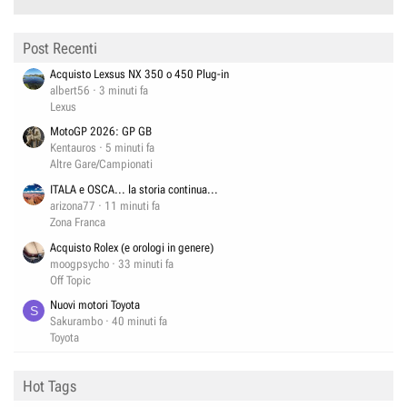
Post Recenti
Acquisto Lexsus NX 350 o 450 Plug-in
albert56
3 minuti fa
Lexus
MotoGP 2026: GP GB
Kentauros
5 minuti fa
Altre Gare/Campionati
ITALA e OSCA... la storia continua...
arizona77
11 minuti fa
Zona Franca
Acquisto Rolex (e orologi in genere)
moogpsycho
33 minuti fa
Off Topic
Nuovi motori Toyota
S
Sakurambo
40 minuti fa
Toyota
Hot Tags