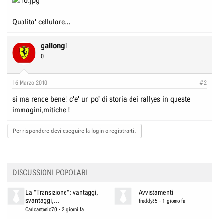
Qualita' cellulare...
gallongi
0
16 Marzo 2010
#2
si ma rende bene! c'e' un po' di storia dei rallyes in queste
immagini,mitiche !
Per rispondere devi eseguire la login o registrarti.
DISCUSSIONI POPOLARI
La "Transizione": vantaggi,
Avvistamenti
svantaggi,...
freddy85
-
1 giorno fa
Carloantonio70
-
2 giorni fa