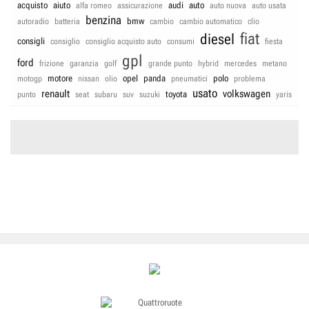
acquisto
aiuto
audi
auto
alfa romeo
assicurazione
auto nuova
auto usata
benzina
bmw
autoradio
batteria
cambio
cambio automatico
clio
fiat
diesel
consigli
consiglio
consiglio acquisto auto
consumi
fiesta
gpl
ford
frizione
garanzia
golf
grande punto
hybrid
mercedes
metano
motore
opel
panda
polo
motogp
nissan
olio
pneumatici
problema
usato
renault
volkswagen
toyota
punto
seat
subaru
suv
suzuki
yaris