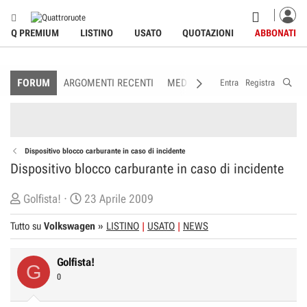
Q PREMIUM
LISTINO
USATO
QUOTAZIONI
ABBONATI
FORUM
ARGOMENTI RECENTI
MEDIA
MEMBRI
REGOLAME
Entra
Registra
Dispositivo blocco carburante in caso di incidente
Dispositivo blocco carburante in caso di incidente
C
D
Golfista!
23 Aprile 2009
r
a
Tutto su
Volkswagen
»
LISTINO
USATO
NEWS
e
t
a
a
Golfista!
t
d
G
0
o
i
r
I