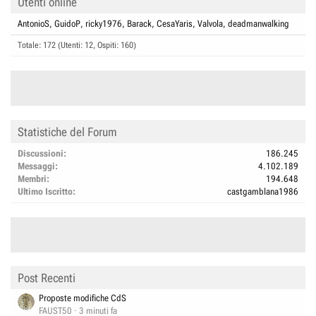
Utenti online
AntonioS
GuidoP
ricky1976
Barack
CesaYaris
Valvola
deadmanwalking
Totale: 172 (Utenti: 12, Ospiti: 160)
Statistiche del Forum
Discussioni
186.245
Messaggi
4.102.189
Membri
194.648
Ultimo Iscritto
castgamblana1986
Post Recenti
Proposte modifiche CdS
FAUST50
3 minuti fa