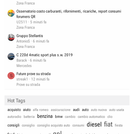
Zona Franca
Osservatorio costo carburanti, rifornimenti, ricariche, report consumi
forumers QR
U2511
5 minuti fa
Zona Franca
Gruppo Stellantis
AntonioS
6 minuti fa
Zona Franca
C 220d 4matic sport plus s.w. 2019
Barack
6 minuti fa
Mercedes
Future prove su strada
S
streak1
12 minuti fa
Prove su strada
Hot Tags
acquisto
aiuto
audi
auto
alfa romeo
assicurazione
auto nuova
auto usata
benzina
bmw
autoradio
batteria
cambio
cambio automatico
clio
fiat
diesel
consigli
consiglio
consiglio acquisto auto
consumi
fiesta
gpl