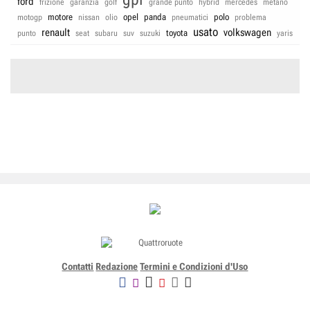
ford
frizione
garanzia
golf
grande punto
hybrid
mercedes
metano
motore
opel
panda
polo
motogp
nissan
olio
pneumatici
problema
usato
renault
volkswagen
toyota
punto
seat
subaru
suv
suzuki
yaris
Contatti
Redazione
Termini e Condizioni d'Uso