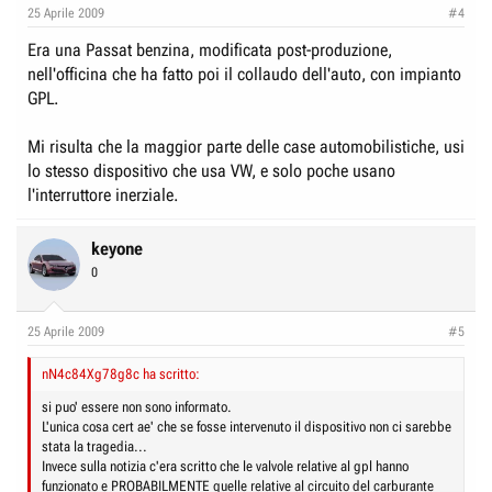
25 Aprile 2009
#4
Era una Passat benzina, modificata post-produzione,
nell'officina che ha fatto poi il collaudo dell'auto, con impianto
GPL.
Mi risulta che la maggior parte delle case automobilistiche, usi
lo stesso dispositivo che usa VW, e solo poche usano
l'interruttore inerziale.
keyone
0
25 Aprile 2009
#5
nN4c84Xg78g8c ha scritto:
si puo' essere non sono informato.
L'unica cosa cert ae' che se fosse intervenuto il dispositivo non ci sarebbe
stata la tragedia...
Invece sulla notizia c'era scritto che le valvole relative al gpl hanno
funzionato e PROBABILMENTE quelle relative al circuito del carburante