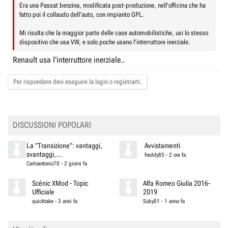
Era una Passat benzina, modificata post-produzione, nell'officina che ha
fatto poi il collaudo dell'auto, con impianto GPL.
Mi risulta che la maggior parte delle case automobilistiche, usi lo stesso
dispositivo che usa VW, e solo poche usano l'interruttore inerziale.
Renault usa l'interruttore inerziale..
Per rispondere devi eseguire la login o registrarti.
DISCUSSIONI POPOLARI
La "Transizione": vantaggi,
Avvistamenti
svantaggi,...
freddy85
-
2 ore fa
Carloantonio70
-
2 giorni fa
Scénic XMod - Topic
Alfa Romeo Giulia 2016-
Ufficiale
2019
quicktake
-
3 anni fa
Suby01
-
1 anno fa