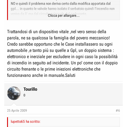
NO e quindi il problema non deriva certo dalla modifica apportata dal
gpl... in quanto le valvole hanno isolato il serbatoio quindi l'incendio non
veniva da li' ma dal circuito princpale del carburante.
Clicca per allargare...
Quale piu efficace?? bo non so... l'importante e' che DOVREBBERO
funzionare sempre... io stesso sulla bravo ho l'interruttore inerziale... ma
non so nemmeno come funziona... anche se me lo auguro dato che la
Trattandosi di un dispositivo vitale ,nel vero senso della
macchina e' nuova....... e spero che funzioni se faccio un ciocco.
parola, ne sa qualcosa la famiglia del povero meccanico!
Credo sarebbe opportuno che le Case installassero su ogni
Cmq probabilmente quello fu un caso magari dovuto ad un difetto di
fabbricazione chi lo sa.... io non ho piu seguito gli sviluppi...
automobile ,e tanto più su quelle a Gpl, un doppio sistema :
elettronico e inerziale per escludere in ogni caso la possibilità
di incendio in seguito ad incidente. Un po' come con il doppio
circuito frenante o le prime iniezioni elettroniche che
funzionavano anche in manuale.Saluti
Tourillo
0
25 Aprile 2009
#6
lupetto65 ha scritto: