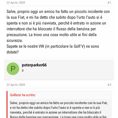
e
n
23 Aprile 2009
#1
D
i
Salve, proprio oggi un amico ha fatto un piccolo incidente con
i
z
la sua Fiat, e mi ha detto che subito dopo l'urto l'auto si è
s
i
spenta e non si è più riavviata, perchè è entrato in azione un
c
o
interruttore che ha bloccato il flusso della benzina per
u
precauzione. La trovo una cosa molto utile ai fini della
s
sicurezza.
Sapete se le nostre VW (in particolare la Golf V) ne sono
s
dotate?
i
o
peterparker66
n
P
0
e
23 Aprile 2009
#2
Golfista! ha scritto:
Salve, proprio oggi un amico ha fatto un piccolo incidente con la sua Fiat,
e mi ha detto che subito dopo l'urto l'auto si è spenta e non si è più
riavviata, perchè è entrato in azione un interruttore che ha bloccato il
flusso della benzina per precauzione. La trovo una cosa molto utile ai fini