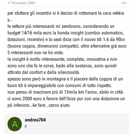
e
n
17 Novembre 2009
#1
D
i
per sfuttare gli incentivi si è deciso di rottamare la cara vekkia
i
z
y...
s
i
le vetture più interessanti mi sembrano, considerando un
c
o
budget 14/16 mila euro la honda insight (cambio automatico,
u
dotazioni, incentivi) e la seat ibiza con il nuovo tdi 1.6 da 90cv
s
(buona coppia, dimensioni compatte). altre alternative già euro
5 interessanti non ne ho viste.
s
la insight è molto interessante, completa, innovativa e non
i
sono uno che fa le corse, bado alla sostanza, sono quindi
o
attirato dal confort e dalla silenziosità.
n
spesso sono però in montagna e il piacere della coppia di un
e
buon tdi è impareggiabile con consumi di tutto rispetto.
non penso di macinare più di 15mila km l'anno, abito in città.
ci sono 2000 euro a favore dell'ibiza pur con una dotazione un
pò inferiore...ke fare...cerco aiuto
andrea704
A
0