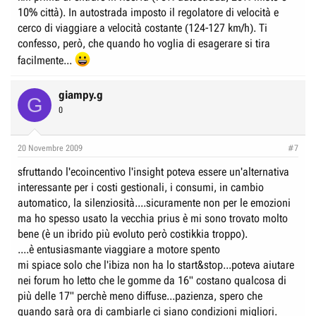
10% città). In autostrada imposto il regolatore di velocità e
cerco di viaggiare a velocità costante (124-127 km/h). Ti
confesso, però, che quando ho voglia di esagerare si tira
facilmente...
giampy.g
G
0
20 Novembre 2009
#7
sfruttando l'ecoincentivo l'insight poteva essere un'alternativa
interessante per i costi gestionali, i consumi, in cambio
automatico, la silenziosità....sicuramente non per le emozioni
ma ho spesso usato la vecchia prius è mi sono trovato molto
bene (è un ibrido più evoluto però costikkia troppo).
....è entusiasmante viaggiare a motore spento
mi spiace solo che l'ibiza non ha lo start&stop...poteva aiutare
nei forum ho letto che le gomme da 16" costano qualcosa di
più delle 17" perchè meno diffuse...pazienza, spero che
quando sarà ora di cambiarle ci siano condizioni migliori.