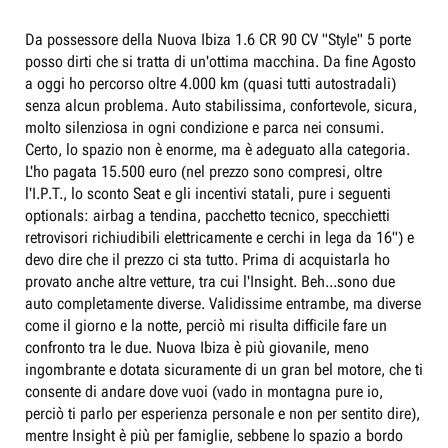
impareggiabile con consumi di tutto rispetto.
non penso di macinare più di 15mila km l'anno, abito in città.
Da possessore della Nuova Ibiza 1.6 CR 90 CV "Style" 5 porte
ci sono 2000 euro a favore dell'ibiza pur con una dotazione un pò
posso dirti che si tratta di un'ottima macchina. Da fine Agosto
inferiore...ke fare...cerco aiuto
a oggi ho percorso oltre 4.000 km (quasi tutti autostradali)
senza alcun problema. Auto stabilissima, confortevole, sicura,
molto silenziosa in ogni condizione e parca nei consumi.
Certo, lo spazio non è enorme, ma è adeguato alla categoria.
L'ho pagata 15.500 euro (nel prezzo sono compresi, oltre
l'I.P.T., lo sconto Seat e gli incentivi statali, pure i seguenti
optionals: airbag a tendina, pacchetto tecnico, specchietti
retrovisori richiudibili elettricamente e cerchi in lega da 16") e
devo dire che il prezzo ci sta tutto. Prima di acquistarla ho
provato anche altre vetture, tra cui l'Insight. Beh...sono due
auto completamente diverse. Validissime entrambe, ma diverse
come il giorno e la notte, perciò mi risulta difficile fare un
confronto tra le due. Nuova Ibiza è più giovanile, meno
ingombrante e dotata sicuramente di un gran bel motore, che ti
consente di andare dove vuoi (vado in montagna pure io,
perciò ti parlo per esperienza personale e non per sentito dire),
mentre Insight è più per famiglie, sebbene lo spazio a bordo