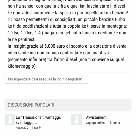
non ha senso: con quella cifra e quei km lascia stare il diesel
ke non vale sicuramente la spesa in più rispetto ad un benzina!
:!: posso permettermi di consigliarti un piccolo benzina turbo
ke ti da soddisfazioni e tutta la coppia ke ti serve in montagna:
1.2tsi, 1.2tce, 1.4 (magari un tjet fiat o lancia). credimi ke non
te ne pentiresti.
la insight grazie ai 5.000 euro di sconto e la dotazione diventa
interesante ma non la puoi confrontare con una ibiza
(segmento inferiore) tra l'altro diesel (non ti conviene su quel
kilometraggio)
Per rispondere devi eseguire la login o registrarti.
DISCUSSIONI POPOLARI
La "Transizione": vantaggi,
Avvistamenti
svantaggi,...
zagoguitarhero
-
10 ore fa
arizona77
-
1 ora fa