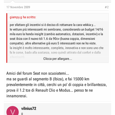
17 Novembre 2009
#2
giampy.g ha scritto:
per sfuttare gli incentivi si è deciso di rottamare la cara vekkia y...
le vetture più interessanti mi sembrano, considerando un budget 14/16
mila euro la honda insight (cambio automatico, dotazioni, incentivi) e la
seat ibiza con il nuovo tdi 1.6 da 90cv (buona coppia, dimensioni
compatte). altre alternative già euro 5 interessanti non ne ho viste.
la insight è molto interessante, completa, innovativa e non sono uno che
fa le corse, bado alla sostanza, sono quindi attirato dal confort e dalla
silenziosità.
Clicca per allargare...
spesso sono però in montagna e il piacere della coppia di un buon tdi è
impareggiabile con consumi di tutto rispetto.
non penso di macinare più di 15mila km l'anno, abito in città.
Amici del forum Seat non scuoiatemi...
ci sono 2000 euro a favore dell'ibiza pur con una dotazione un pò
ma se guardi al segmento B (Ibiza), e fai 15000 km
inferiore...ke fare...cerco aiuto
prevalentemente in città, cerchi un po' di coppia e brillantezza,
prova il 1.2 tce di Renault Clio e Modus... penso te ne
innamorerai.
vilnius72
V
0