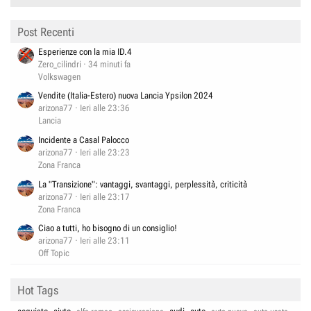
Post Recenti
Esperienze con la mia ID.4
Zero_cilindri
34 minuti fa
Volkswagen
Vendite (Italia-Estero) nuova Lancia Ypsilon 2024
arizona77
Ieri alle 23:36
Lancia
Incidente a Casal Palocco
arizona77
Ieri alle 23:23
Zona Franca
La "Transizione": vantaggi, svantaggi, perplessità, criticità
arizona77
Ieri alle 23:17
Zona Franca
Ciao a tutti, ho bisogno di un consiglio!
arizona77
Ieri alle 23:11
Off Topic
Hot Tags