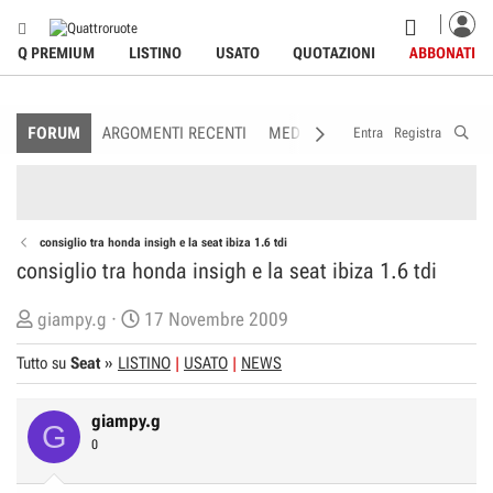
Q PREMIUM
LISTINO
USATO
QUOTAZIONI
ABBONATI
FORUM
ARGOMENTI RECENTI
MEDIA
MEMBRI
REGOLAME
Entra
Registra
consiglio tra honda insigh e la seat ibiza 1.6 tdi
consiglio tra honda insigh e la seat ibiza 1.6 tdi
C
D
giampy.g
17 Novembre 2009
r
a
Tutto su
Seat
»
LISTINO
USATO
NEWS
e
t
a
a
giampy.g
t
d
G
0
o
i
r
I