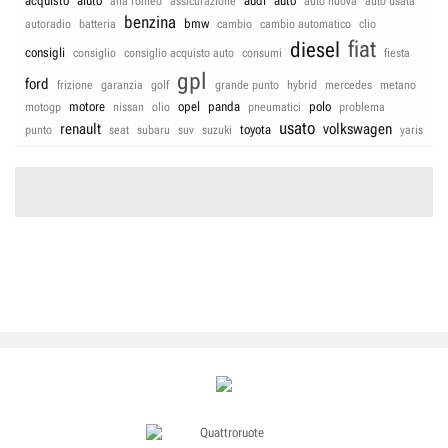
acquisto
aiuto
audi
auto
alfa romeo
assicurazione
auto nuova
auto usata
benzina
bmw
autoradio
batteria
cambio
cambio automatico
clio
fiat
diesel
consigli
consiglio
consiglio acquisto auto
consumi
fiesta
gpl
ford
frizione
garanzia
golf
grande punto
hybrid
mercedes
metano
motore
opel
panda
polo
motogp
nissan
olio
pneumatici
problema
usato
renault
volkswagen
toyota
punto
seat
subaru
suv
suzuki
yaris