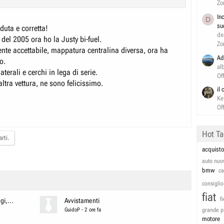
Zo
In
D
su
eduta e corretta!
de
 del 2005 ora ho la Justy bi-fuel.
Zo
ente accettabile, mappatura centralina diversa, ora ha
Ad
o.
al
aterali e cerchi in lega di serie.
Of
altra vettura, ne sono felicissimo.
il
Ke
Of
Hot T
rti.
acquisto
auto nuo
bmw
c
consiglio
fiat
f
i,...
Avvistamenti
GuidoP
-
2 ore fa
grande p
motore