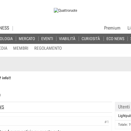
NESS
Premium
L
OLOGIA
MERCATO
EVENTI
VIABILITÀ
CURIOSITÀ
ECO NEWS
EDIA
MEMBRI
REGOLAMENTO
 info!!
9
Utenti
WS
Lightpul
#1
Totale: 1