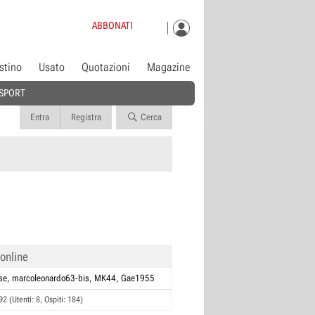
ABBONATI
istino
Usato
Quotazioni
Magazine
SPORT
Entra
Registra
Cerca
 online
se
marcoleonardo63-bis
MK44
Gae1955
92 (Utenti: 8, Ospiti: 184)