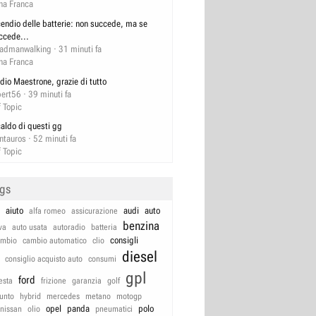
na Franca
cendio delle batterie: non succede, ma se
ccede...
admanwalking
31 minuti fa
na Franca
dio Maestrone, grazie di tutto
bert56
39 minuti fa
f Topic
 caldo di questi gg
ntauros
52 minuti fa
f Topic
ags
aiuto
audi
auto
alfa romeo
assicurazione
benzina
va
auto usata
autoradio
batteria
consigli
ambio
cambio automatico
clio
diesel
consiglio acquisto auto
consumi
gpl
ford
iesta
frizione
garanzia
golf
unto
hybrid
mercedes
metano
motogp
opel
panda
polo
nissan
olio
pneumatici