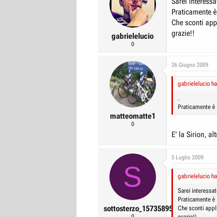
Sarei interessa
r
I
Praticamente è 
e
n
Che sconti ap
D
i
grazie!!
gabrielelucio
i
z
0
s
i
26 Giugno 2009
c
o
u
gabrielelucio ha
s
.
s
Praticamente è i
i
matteomatte1
0
o
E' la Sirion, al
n
e
5 Luglio 2009
S
gabrielelucio ha
Sarei interessat
Praticamente è i
sottosterzo_1573589585
Che sconti appl
0
grazie!!