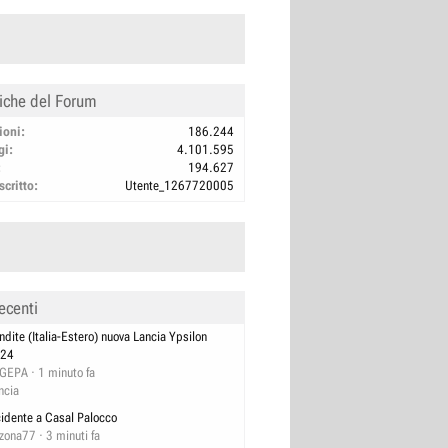
tiche del Forum
ioni
186.244
gi
4.101.595
194.627
scritto
Utente_1267720005
ecenti
ndite (Italia-Estero) nuova Lancia Ypsilon
24
GEPA
1 minuto fa
ncia
cidente a Casal Palocco
izona77
3 minuti fa