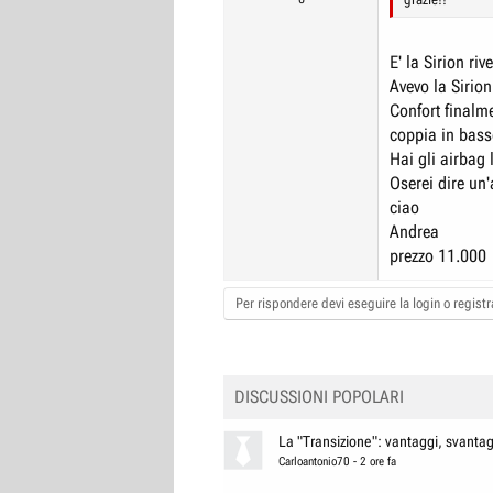
E' la Sirion riv
Avevo la Sirion
Confort finalm
coppia in bass
Hai gli airbag l
Oserei dire un'
ciao
Andrea
prezzo 11.000
Per rispondere devi eseguire la login o registra
DISCUSSIONI POPOLARI
La "Transizione": vantaggi, svantagg
Carloantonio70
-
2 ore fa