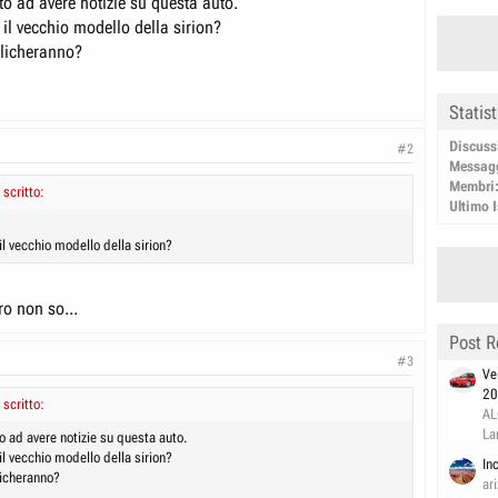
to ad avere notizie su questa auto.
il vecchio modello della sirion?
plicheranno?
Statis
Discuss
#2
Messag
Membri
 scritto:
Ultimo I
l vecchio modello della sirion?
tro non so...
Post R
#3
Ve
20
 scritto:
AL
La
o ad avere notizie su questa auto.
l vecchio modello della sirion?
In
icheranno?
ar