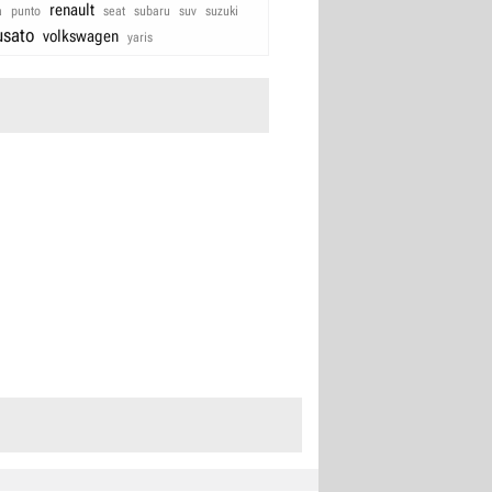
renault
a
punto
seat
subaru
suv
suzuki
usato
volkswagen
yaris