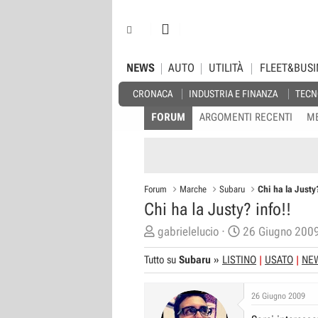
NEWS
AUTO
UTILITÀ
FLEET&BUSI
CRONACA
INDUSTRIA E FINANZA
TECN
FORUM
ARGOMENTI RECENTI
M
Forum
Marche
Subaru
Chi ha la Justy?
Chi ha la Justy? info!!
C
D
gabrielelucio
26 Giugno 200
r
a
Tutto su
Subaru
»
LISTINO
USATO
NE
e
t
a
a
26 Giugno 2009
t
d
o
i