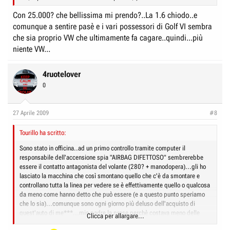
Con 25.000? che bellissima mi prendo?..La 1.6 chiodo..e
comunque a sentire pasè e i vari possessori di Golf VI sembra
che sia proprio VW che ultimamente fa cagare..quindi...più
niente VW...
4ruotelover
0
27 Aprile 2009
#8
Tourillo ha scritto:
Sono stato in officina..ad un primo controllo tramite computer il
responsabile dell'accensione spia "AIRBAG DIFETTOSO" sembrerebbe
essere il contatto antagonista del volante (280? + manodopera)...gli ho
lasciato la macchina che così smontano quello che c'è da smontare e
controllano tutta la linea per vedere se è effettivamente quello o qualcosa
da meno come hanno detto che può essere (e a questo punto speriamo
che lo sia)...comunque sono ogni giorno più deluso dell'acquisto di
quest'auto di me***...mio padre la prese perchè costava meno delle
Clicca per allargare...
altre ma mai detto fu più veritiero del "chi più spende meno spende"...se