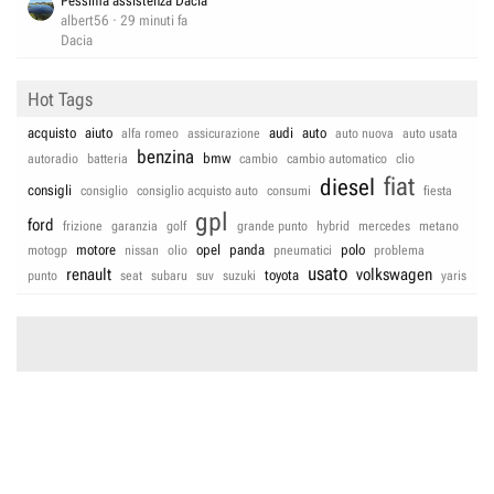
Pessima assistenza Dacia
albert56
29 minuti fa
Dacia
Hot Tags
acquisto
aiuto
audi
auto
alfa romeo
assicurazione
auto nuova
auto usata
benzina
bmw
autoradio
batteria
cambio
cambio automatico
clio
fiat
diesel
consigli
consiglio
consiglio acquisto auto
consumi
fiesta
gpl
ford
frizione
garanzia
golf
grande punto
hybrid
mercedes
metano
motore
opel
panda
polo
motogp
nissan
olio
pneumatici
problema
usato
renault
volkswagen
toyota
punto
seat
subaru
suv
suzuki
yaris