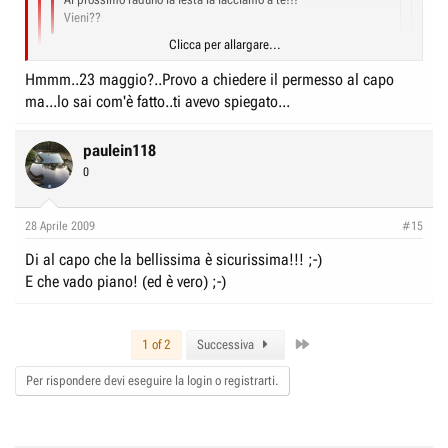
Vieni??
Clicca per allargare...
Se lo fate in Emilia come eravate rimasti, mi spiace ma no..è troppo
lontano..rischio di rimanere a piedi per strada..
:cry:
Hmmm..23 maggio?..Provo a chiedere il permesso al capo
Clicca per allargare...
ma...lo sai com'è fatto..ti avevo spiegato...
Lo facciamo in liguria! 23 Maggio! basta che tu venga fni a tortona, poi
Clicca per allargare...
andiamo con la mia bellissima!
paulein118
0
28 Aprile 2009
#15
Di al capo che la bellissima è sicurissima!!! ;-)
E che vado piano! (ed è vero) ;-)
Last
1 of 2
Successiva
Per rispondere devi eseguire la login o registrarti.