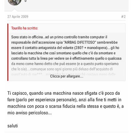
0
27 Aprile 2009
#2
Tourillo ha scritto:
Sono stato in officina..ad un primo controllo tramite computer il
responsabile dell'accensione spia "AIRBAG DIFETTOSO" sembrerebbe
essere il contatto antagonista del volante (280? + manodopera)...gli ho
lasciato la macchina che così smontano quello che c'è da smontare e
controllano tutta la linea per vedere se è effettivamente quello o qualcosa
da meno come hanno detto che può essere (e a questo punto speriamo
che lo sia)...comunque sono ogni giorno più deluso dell'acquisto di
quest'auto di me***...mio padre la prese perchè costava meno delle
Clicca per allargare...
altre ma mai detto fu più veritiero del "chi più spende meno spende"...se
avessimo preso l'X5 o l'ML o non so cos'altro a quest'ora non saremmo in
questa situazione...
Ti capisco, quando una macchina nasce sfigata c'è poco da
fare (parlo per esperienza personale), anzi alla fine ti metti in
Per chi non lo sapesse sto parlando di un Touareg 2.5 R5 TDI DPF
macchina con poca o scarsa fiducia nella stessa e questo è, a
acquistato nuovo nel 2006 e che mi ha fatto girare i coglioni già dopo un
mese dall'acquisto..
mio avviso pericoloso...
saluti