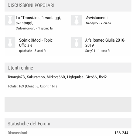
DISCUSSIONI POPOLARI
La "Transizione": vantaggi,
Avvistamenti
svantaggi,...
freddy85
-
2 ore fa
Carloantonio70
-
1 giorno fa
Scénic XMod - Topic
Alfa Romeo Giulia 2016-
Ufficiale
2019
quicktake
-
3 anni fa
Suby01
-
1 anno fa
Utenti online
Temugin73
Sakurambo
Mirkors660
Lightpulse
Gico66
flori2
Totale: 169 (Utenti: 8, Ospiti: 161)
Statistiche del Forum
Discussioni
186.244