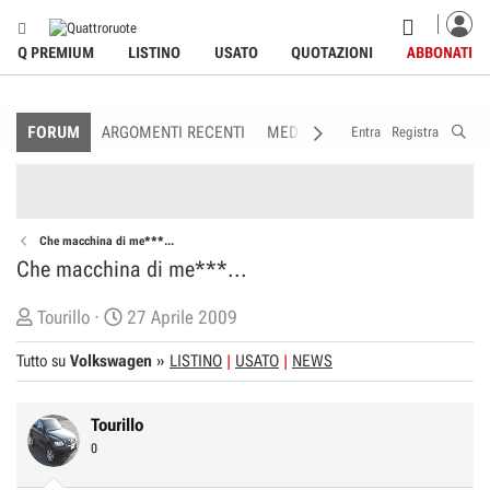
Q PREMIUM
LISTINO
USATO
QUOTAZIONI
ABBONATI
FORUM
ARGOMENTI RECENTI
MEDIA
MEMBRI
REGOLAME
Entra
Registra
Che macchina di me***...
Che macchina di me***...
C
D
Tourillo
27 Aprile 2009
r
a
Tutto su
Volkswagen
»
LISTINO
USATO
NEWS
e
t
a
a
t
d
Tourillo
o
i
0
r
I