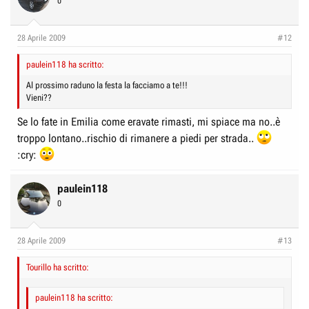
0
28 Aprile 2009
#12
paulein118 ha scritto:
Al prossimo raduno la festa la facciamo a te!!!
Vieni??
Se lo fate in Emilia come eravate rimasti, mi spiace ma no..è
troppo lontano..rischio di rimanere a piedi per strada..
:cry:
paulein118
0
28 Aprile 2009
#13
Tourillo ha scritto:
paulein118 ha scritto: