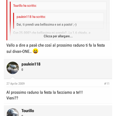
Tourillo ha scritto:
paulein118 ha scritto:
Dai, ti prendi una bellissima e sei a posto! ;-)
Con 25.000? che bellissima mi prendo?..La 1.6 chiodo..e
Clicca per allargare...
comunque a sentire pasè e i vari possessori di Golf VI sembra che
sia proprio VW che ultimamente fa cagare..quindi...più niente VW...
Vallo a dire a pasè che così al prossimo raduno ti fa la festa
Clicca per allargare...
sul divan-ONE..
La mia per ora perfettissima è!
Clicca per allargare...
paulein118
0
27 Aprile 2009
#11
Al prossimo raduno la festa la facciamo a te!!!
Vieni??
Tourillo