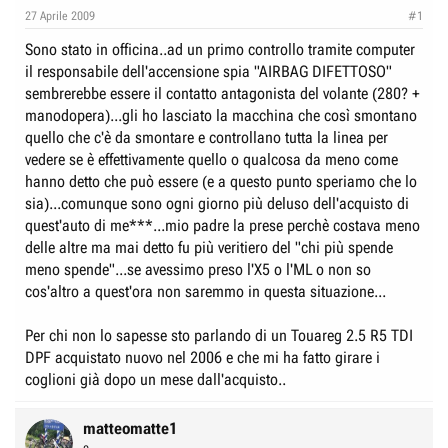
e
n
27 Aprile 2009
#1
D
i
Sono stato in officina..ad un primo controllo tramite computer
i
z
il responsabile dell'accensione spia "AIRBAG DIFETTOSO"
s
i
sembrerebbe essere il contatto antagonista del volante (280? +
c
o
manodopera)...gli ho lasciato la macchina che così smontano
u
quello che c'è da smontare e controllano tutta la linea per
s
vedere se è effettivamente quello o qualcosa da meno come
s
hanno detto che può essere (e a questo punto speriamo che lo
i
sia)...comunque sono ogni giorno più deluso dell'acquisto di
o
quest'auto di me***...mio padre la prese perchè costava meno
delle altre ma mai detto fu più veritiero del "chi più spende
n
meno spende"...se avessimo preso l'X5 o l'ML o non so
e
cos'altro a quest'ora non saremmo in questa situazione...
Per chi non lo sapesse sto parlando di un Touareg 2.5 R5 TDI
DPF acquistato nuovo nel 2006 e che mi ha fatto girare i
coglioni già dopo un mese dall'acquisto..
matteomatte1