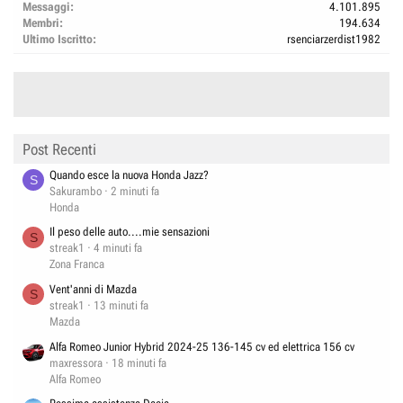
Messaggi
4.101.895
Membri
194.634
Ultimo Iscritto
rsenciarzerdist1982
Post Recenti
Quando esce la nuova Honda Jazz?
S
Sakurambo
2 minuti fa
Honda
Il peso delle auto....mie sensazioni
S
streak1
4 minuti fa
Zona Franca
Vent'anni di Mazda
S
streak1
13 minuti fa
Mazda
Alfa Romeo Junior Hybrid 2024-25 136-145 cv ed elettrica 156 cv
maxressora
18 minuti fa
Alfa Romeo