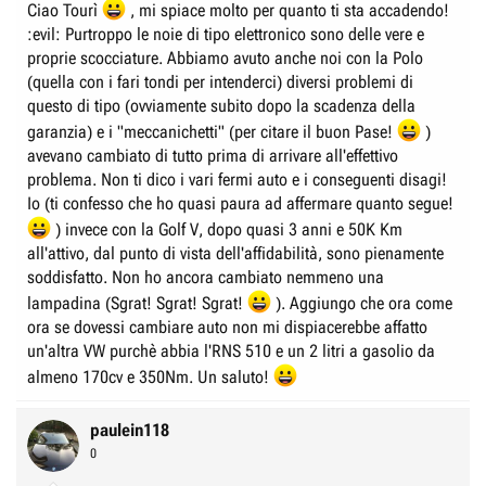
avessimo preso l'X5 o l'ML o non so cos'altro a quest'ora non saremmo in
Ciao Tourì
, mi spiace molto per quanto ti sta accadendo!
questa situazione...
:evil: Purtroppo le noie di tipo elettronico sono delle vere e
proprie scocciature. Abbiamo avuto anche noi con la Polo
Per chi non lo sapesse sto parlando di un Touareg 2.5 R5 TDI DPF
(quella con i fari tondi per intenderci) diversi problemi di
acquistato nuovo nel 2006 e che mi ha fatto girare i coglioni già dopo un
mese dall'acquisto..
questo di tipo (ovviamente subito dopo la scadenza della
garanzia) e i "meccanichetti" (per citare il buon Pase!
)
avevano cambiato di tutto prima di arrivare all'effettivo
problema. Non ti dico i vari fermi auto e i conseguenti disagi!
Io (ti confesso che ho quasi paura ad affermare quanto segue!
) invece con la Golf V, dopo quasi 3 anni e 50K Km
all'attivo, dal punto di vista dell'affidabilità, sono pienamente
soddisfatto. Non ho ancora cambiato nemmeno una
lampadina (Sgrat! Sgrat! Sgrat!
). Aggiungo che ora come
ora se dovessi cambiare auto non mi dispiacerebbe affatto
un'altra VW purchè abbia l'RNS 510 e un 2 litri a gasolio da
almeno 170cv e 350Nm. Un saluto!
paulein118
0