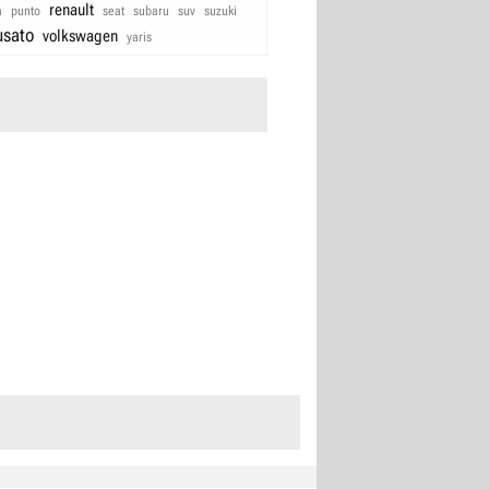
renault
a
punto
seat
subaru
suv
suzuki
usato
volkswagen
yaris