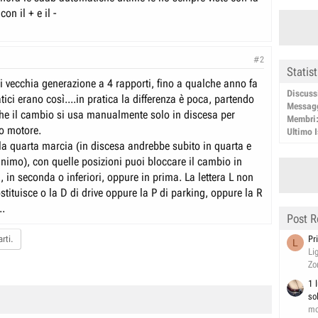
con il + e il -
#2
Statis
i vecchia generazione a 4 rapporti, fino a qualche anno fa
Discuss
atici erano così....in pratica la differenza è poca, partendo
Messag
he il cambio si usa manualmente solo in discesa per
Membri
no motore.
Ultimo I
la quarta marcia (in discesa andrebbe subito in quarta e
inimo), con quelle posizioni puoi bloccare il cambio in
ri, in seconda o inferiori, oppure in prima. La lettera L non
stituisce o la D di drive oppure la P di parking, oppure la R
..
Post R
Pr
rti.
L
Li
Zo
1 
so
mo