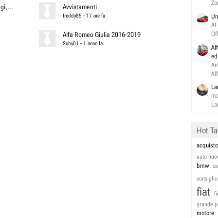
Zo
i,...
Avvistamenti
freddy85
-
17 ore fa
Un
AL
Of
Alfa Romeo Giulia 2016-2019
Suby01
-
1 anno fa
Al
ed
An
Al
La
mo
La
Hot T
acquisto
auto nuo
bmw
c
consiglio
fiat
f
grande p
motore