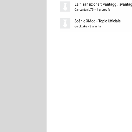
La "Transizione": vantaggi, svantagg
Carloantonio70
-
1 giorno fa
Scénic XMod - Topic Ufficiale
quicktake
-
3 anni fa