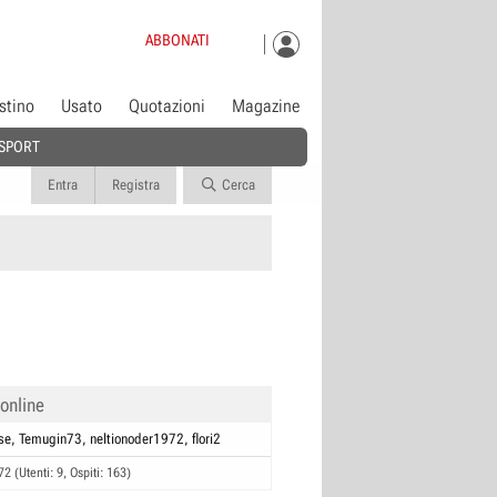
ABBONATI
istino
Usato
Quotazioni
Magazine
SPORT
Entra
Registra
Cerca
 online
se
Temugin73
neltionoder1972
flori2
72 (Utenti: 9, Ospiti: 163)