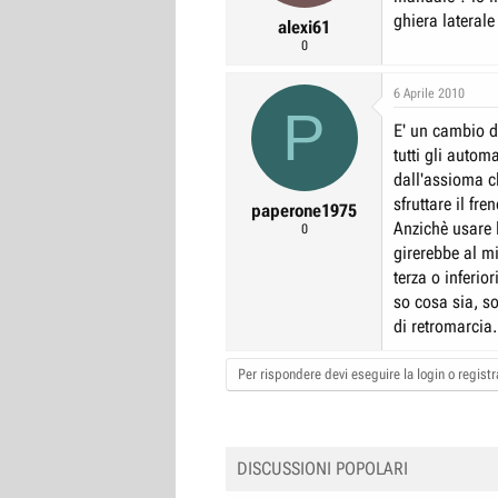
ghiera laterale 
r
I
alexi61
0
e
n
D
i
6 Aprile 2010
i
z
P
s
i
E' un cambio d
tutti gli autom
c
o
dall'assioma c
u
sfruttare il fre
s
paperone1975
Anzichè usare 
0
s
girerebbe al m
i
terza o inferio
o
so cosa sia, so
n
di retromarcia.
e
Per rispondere devi eseguire la login o registra
DISCUSSIONI POPOLARI