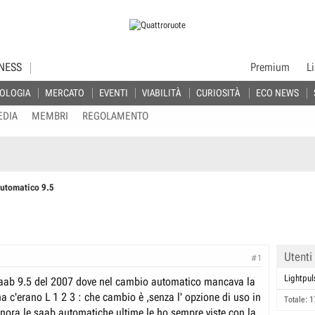
NESS
Premium
L
OLOGIA
MERCATO
EVENTI
VIABILITÀ
CURIOSITÀ
ECO NEWS
EDIA
MEMBRI
REGOLAMENTO
utomatico 9.5
Utenti
#1
Lightpul
Saab 9.5 del 2007 dove nel cambio automatico mancava la
a c'erano L 1 2 3 : che cambio è ,senza l' opzione di uso in
Totale: 1
inora le saab automatiche ultime le ho sempre viste con la