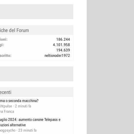
tiche del Forum
ioni
186.244
gi
4.101.958
194.639
scritto
neltionoder1972
ecenti
ima o seconda macchina?
ghtpulse
2 minuti fa
na Franca
luglio 2024: aumento canone Telepass e
luzioni alternative
ogpsycho
23 minuti fa