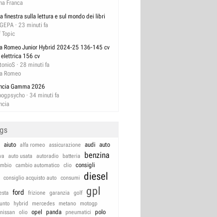
na Franca
a finestra sulla lettura e sul mondo dei libri
GEPA
23 minuti fa
f Topic
fa Romeo Junior Hybrid 2024-25 136-145 cv
 elettrica 156 cv
tonioS
28 minuti fa
fa Romeo
ncia Gamma 2026
ogpsycho
34 minuti fa
ncia
ags
aiuto
audi
auto
alfa romeo
assicurazione
benzina
va
auto usata
autoradio
batteria
consigli
ambio
cambio automatico
clio
diesel
consiglio acquisto auto
consumi
gpl
ford
iesta
frizione
garanzia
golf
unto
hybrid
mercedes
metano
motogp
opel
panda
polo
nissan
olio
pneumatici