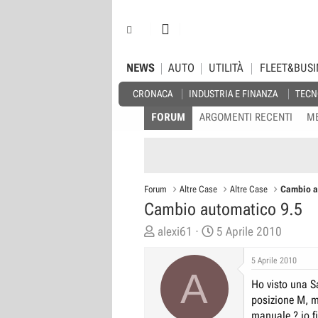
NEWS
AUTO
UTILITÀ
FLEET&BUSI
CRONACA
INDUSTRIA E FINANZA
TECN
FORUM
ARGOMENTI RECENTI
M
Forum
Altre Case
Altre Case
Cambio a
Cambio automatico 9.5
C
D
alexi61
5 Aprile 2010
r
a
5 Aprile 2010
e
t
A
a
a
Ho visto una 
t
d
posizione M, m
o
i
manuale ? io f