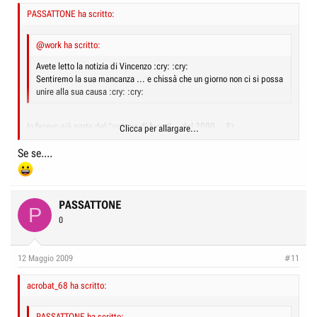
PASSATTONE ha scritto:
@work ha scritto:
Avete letto la notizia di Vincenzo :cry: :cry:
Sentiremo la sua mancanza ... e chissà che un giorno non ci si possa
unire alla sua causa :cry: :cry:
Io facevo già parte del "gruppo di fuoco"... dal 2000... 8)
Clicca per allargare...
Quindi gli ho presentato le "tipe" :shock:
e.... dato il benvenuto!!
Se se....
Clicca per allargare...
PASSATTONE
P
0
12 Maggio 2009
#11
acrobat_68 ha scritto:
PASSATTONE ha scritto: