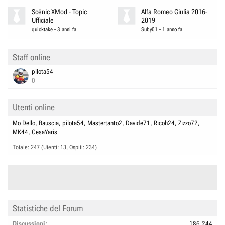
Scénic XMod - Topic
Alfa Romeo Giulia 2016-
Ufficiale
2019
quicktake
-
3 anni fa
Suby01
-
1 anno fa
Staff online
pilota54
0
Utenti online
Mo Dello
Bauscia
pilota54
Mastertanto2
Davide71
Ricoh24
Zizzo72
MK44
CesaYaris
Totale: 247 (Utenti: 13, Ospiti: 234)
Statistiche del Forum
Discussioni
186.244