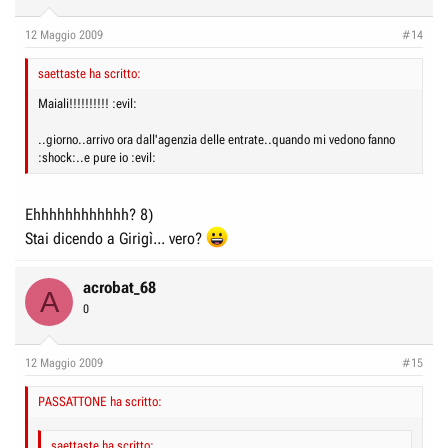
12 Maggio 2009
#14
saettaste ha scritto:
Maiali!!!!!!!!!! :evil:
..giorno..arrivo ora dall'agenzia delle entrate..quando mi vedono fanno
:shock:..e pure io :evil:
Ehhhhhhhhhhhh? 8)
Stai dicendo a Girigì... vero?
acrobat_68
A
0
12 Maggio 2009
#15
PASSATTONE ha scritto:
saettaste ha scritto: