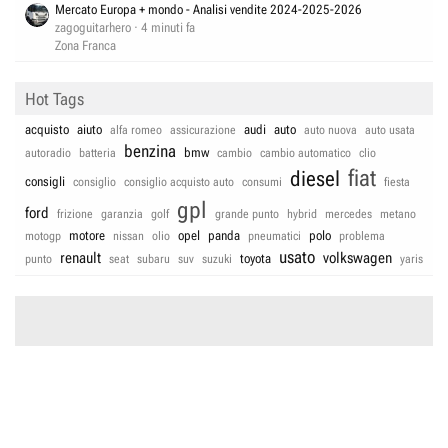
Mercato Europa + mondo - Analisi vendite 2024-2025-2026
zagoguitarhero
4 minuti fa
Zona Franca
Hot Tags
acquisto
aiuto
audi
auto
alfa romeo
assicurazione
auto nuova
auto usata
benzina
bmw
autoradio
batteria
cambio
cambio automatico
clio
fiat
diesel
consigli
consiglio
consiglio acquisto auto
consumi
fiesta
gpl
ford
frizione
garanzia
golf
grande punto
hybrid
mercedes
metano
motore
opel
panda
polo
motogp
nissan
olio
pneumatici
problema
usato
renault
volkswagen
toyota
punto
seat
subaru
suv
suzuki
yaris