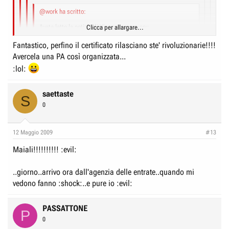
@work ha scritto:
Avete letto la notizia di Vincenzo :cry: :cry:
Clicca per allargare...
Sentiremo la sua mancanza ... e chissà che un giorno non
Fantastico, perfino il certificato rilasciano ste' rivoluzionarie!!!!
ci si possa unire alla sua causa :cry: :cry:
Clicca per allargare...
Avercela una PA così organizzata...
:lol:
Io facevo già parte del "gruppo di fuoco"... dal 2000... 8)
Clicca per allargare...
Ti faccio vedere.... "il certificato"...
Quindi gli ho presentato le "tipe" :shock:
e.... dato il
Se se....
saettaste
Clicca per allargare...
benvenuto!!
S
0
12 Maggio 2009
#13
Maiali!!!!!!!!!! :evil:
..giorno..arrivo ora dall'agenzia delle entrate..quando mi
vedono fanno :shock:..e pure io :evil:
PASSATTONE
P
0