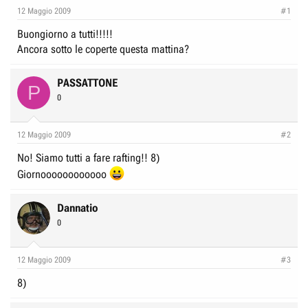
e
n
12 Maggio 2009
#1
D
i
Buongiorno a tutti!!!!!
i
z
Ancora sotto le coperte questa mattina?
s
i
c
o
PASSATTONE
P
u
0
s
s
12 Maggio 2009
#2
i
o
No! Siamo tutti a fare rafting!! 8)
n
Giornoooooooooooo
e
Dannatio
0
12 Maggio 2009
#3
8)