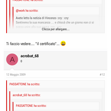
@work ha scritto:
Avete letto la notizia di Vincenzo :cry: :cry:
Sentiremo la sua mancanza ... e chissà che un giorno non ci si
possa unire alla sua causa :cry: :cry:
Clicca per allargare...
Io facevo già parte del "gruppo di fuoco"... dal 2000... 8)
Clicca per allargare...
Ti faccio vedere.... "il certificato"...
Quindi gli ho presentato le "tipe" :shock:
e.... dato il
Se se....
Clicca per allargare...
benvenuto!!
acrobat_68
A
0
12 Maggio 2009
#12
PASSATTONE ha scritto:
acrobat_68 ha scritto:
PASSATTONE ha scritto: