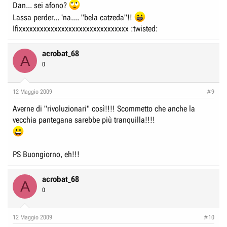
Dan... sei afono?
Lassa perder... 'na.... "bela catzeda"!!
Ifixxxxxxxxxxxxxxxxxxxxxxxxxxxxxxx :twisted:
acrobat_68
A
0
12 Maggio 2009
#9
Averne di "rivoluzionari" così!!!! Scommetto che anche la
vecchia pantegana sarebbe più tranquilla!!!!
PS Buongiorno, eh!!!
acrobat_68
A
0
12 Maggio 2009
#10