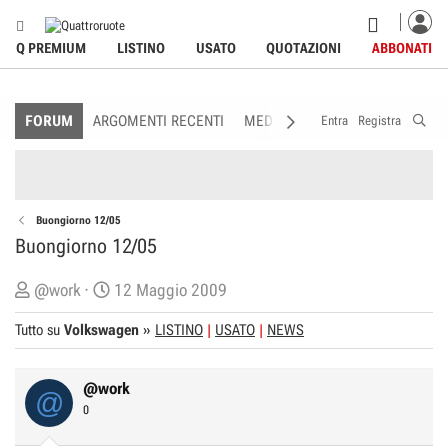
Q PREMIUM
LISTINO
USATO
QUOTAZIONI
ABBONATI
FORUM
ARGOMENTI RECENTI
MEDIA
MEMBRI
REGOLAME
Entra
Registra
Buongiorno 12/05
Buongiorno 12/05
C
D
@work
12 Maggio 2009
r
a
Tutto su
Volkswagen
»
LISTINO
USATO
NEWS
e
t
a
a
t
d
@work
@
o
i
0
r
I