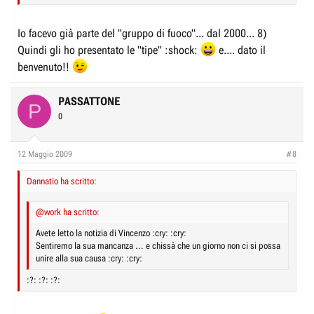
Io facevo già parte del "gruppo di fuoco"... dal 2000... 8)
Quindi gli ho presentato le "tipe" :shock:
e.... dato il
benvenuto!!
PASSATTONE
P
0
12 Maggio 2009
#8
Dannatio ha scritto:
@work ha scritto:
Avete letto la notizia di Vincenzo :cry: :cry:
Sentiremo la sua mancanza ... e chissà che un giorno non ci si possa
unire alla sua causa :cry: :cry:
:?: :?: :?: