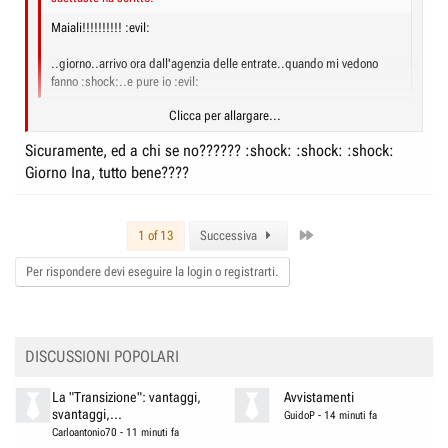
Maiali!!!!!!!!!! :evil:
..giorno..arrivo ora dall'agenzia delle entrate..quando mi vedono
fanno :shock:..e pure io :evil:
Clicca per allargare...
Ehhhhhhhhhhhh? 8)
Sicuramente, ed a chi se no?????? :shock: :shock: :shock:
Stai dicendo a Girigì... vero?
Clicca per allargare...
Giorno Ina, tutto bene????
Last
1 of 13
Successiva
Per rispondere devi eseguire la login o registrarti.
DISCUSSIONI POPOLARI
La "Transizione": vantaggi,
Avvistamenti
svantaggi,...
GuidoP
-
14 minuti fa
Carloantonio70
-
11 minuti fa