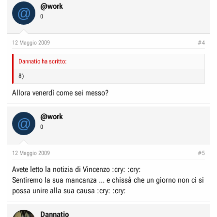
@work
@
0
12 Maggio 2009
#4
Dannatio ha scritto:
8)
Allora venerdì come sei messo?
@work
@
0
12 Maggio 2009
#5
Avete letto la notizia di Vincenzo :cry: :cry:
Sentiremo la sua mancanza ... e chissà che un giorno non ci si
possa unire alla sua causa :cry: :cry:
Dannatio