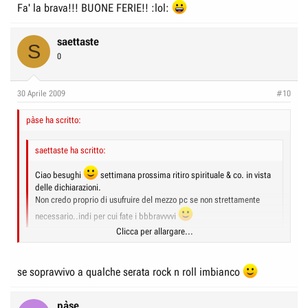
Fa' la brava!!! BUONE FERIE!! :lol:
saettaste
S
0
30 Aprile 2009
#10
pàse ha scritto:
saettaste ha scritto:
Ciao besughi
settimana prossima ritiro spirituale & co. in vista
delle dichiarazioni.
Non credo proprio di usufruire del mezzo pc se non strettamente
necessario..indi per cui fate i bbbravvvvi
Clicca per allargare...
Fa' la brava!!! BUONE FERIE!! :lol:
Clicca per allargare...
se sopravvivo a qualche serata rock n roll imbianco
pàse