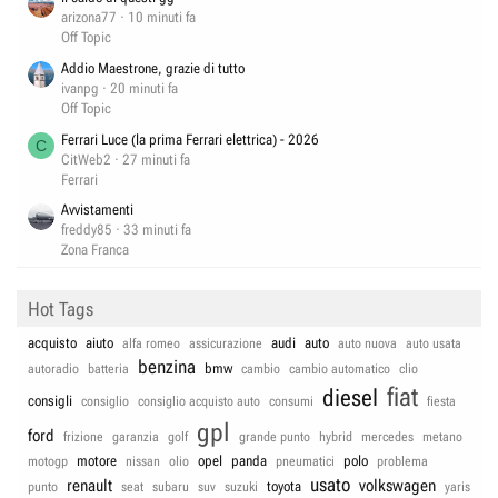
arizona77
10 minuti fa
Off Topic
Addio Maestrone, grazie di tutto
ivanpg
20 minuti fa
Off Topic
Ferrari Luce (la prima Ferrari elettrica) - 2026
C
CitWeb2
27 minuti fa
Ferrari
Avvistamenti
freddy85
33 minuti fa
Zona Franca
Hot Tags
acquisto
aiuto
audi
auto
alfa romeo
assicurazione
auto nuova
auto usata
benzina
bmw
autoradio
batteria
cambio
cambio automatico
clio
fiat
diesel
consigli
consiglio
consiglio acquisto auto
consumi
fiesta
gpl
ford
frizione
garanzia
golf
grande punto
hybrid
mercedes
metano
motore
opel
panda
polo
motogp
nissan
olio
pneumatici
problema
usato
renault
volkswagen
toyota
punto
seat
subaru
suv
suzuki
yaris