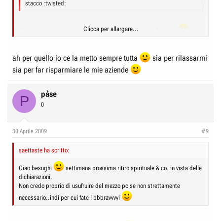
stacco :twisted:
Clicca per allargare...
Mi raccomando rilassati e pensa a farci risparmiare sulle tasse
Clicca per allargare...
ah per quello io ce la metto sempre tutta
sia per rilassarmi
sia per far risparmiare le mie aziende
pàse
P
0
30 Aprile 2009
#9
saettaste ha scritto:
Ciao besughi
settimana prossima ritiro spirituale & co. in vista delle
dichiarazioni.
Non credo proprio di usufruire del mezzo pc se non strettamente
necessario..indi per cui fate i bbbravvvvi