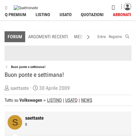
Q PREMIUM
LISTINO
USATO
QUOTAZIONI
ABBONATI
FORUM
ARGOMENTI RECENTI
MEDIA
MEMBRI
REGOLAME
Entra
Registra
Buon ponte e settimana!
Buon ponte e settimana!
C
D
saettaste
30 Aprile 2009
r
a
Tutto su
Volkswagen
»
LISTINO
USATO
NEWS
e
t
a
a
t
d
saettaste
S
o
i
0
r
I