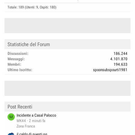
Totale: 189 (Utenti: 9, Ospiti: 180)
Statistiche del Forum
Discussioni
186.244
Messaggi
4.101.870
Membri
194.633
Ultimo Iscritto
spoonsubspourti1981
Post Recenti
Incidente a Casal Palocco
M
MK44
2 minuti fa
Zona Franca
il caldo di questi gg