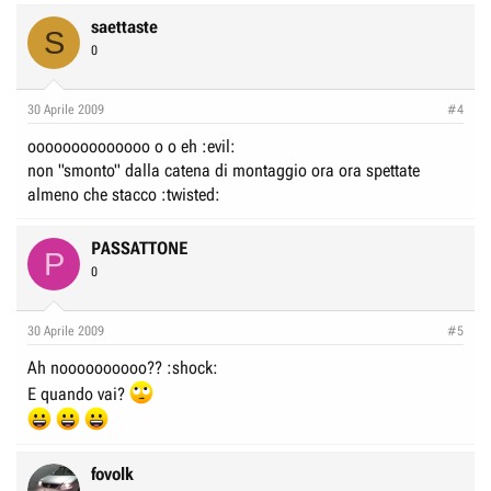
saettaste
S
0
30 Aprile 2009
#4
oooooooooooooo o o eh :evil:
non "smonto" dalla catena di montaggio ora ora spettate
almeno che stacco :twisted:
PASSATTONE
P
0
30 Aprile 2009
#5
Ah noooooooooo?? :shock:
E quando vai?
fovolk