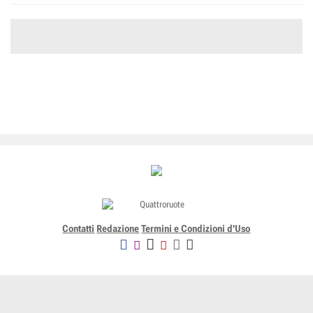
Contatti
Redazione
Termini e Condizioni d'Uso
Editoriale Domus SpA
Via G. Mazzocchi, 1/3 20089 Rozzano (Mi) - Codice fiscale, partita
IVA e iscrizione al Registro delle Imprese di Milano n. 07835550158
R.E.A. di Milano n. 1186124 - Capitale sociale versato € 5.000.000,00 -