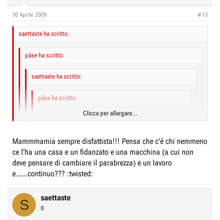
30 Aprile 2009
#13
saettaste ha scritto:
pàse ha scritto:
saettaste ha scritto:
pàse ha scritto:
Clicca per allargare...
saettaste ha scritto:
Clicca per allargare...
Ciao besughi
settimana prossima ritiro spirituale
Mammmamia sempre disfattista!!! Pensa che c'é chi nemmeno
& co. in vista delle dichiarazioni.
ce l'ha una casa e un fidanzato e una macchina (a cui non
Non credo proprio di usufruire del mezzo pc se non
Clicca per allargare...
Imbianco per i primi aloni dei caloriferi alti..belli ma fanno gli aloni :evil:
deve pensare di cambiare il parabrezza) e un lavoro
strettamente necessario..indi per cui fate i bbbravvvvi
e poi mi piace pensare alla mia casetta
altro non ho
e......continuo??? :twisted:
Clicca per allargare...
Fa' come credi ma non me lo metterei come
prioritario....precedenza all'alcol hihihihi
saettaste
Imbianchi perché sporchi o tanto per????
Clicca per allargare...
S
Fa' la brava!!! BUONE FERIE!! :lol:
se sopravvivo a qualche serata rock n roll imbianco
0