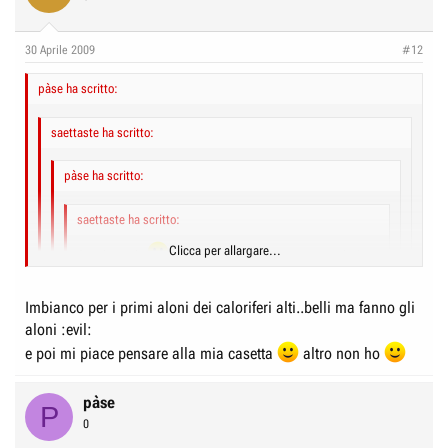
30 Aprile 2009
#12
pàse ha scritto:
saettaste ha scritto:
pàse ha scritto:
saettaste ha scritto:
Clicca per allargare...
Ciao besughi
settimana prossima ritiro spirituale &
co. in vista delle dichiarazioni.
Non credo proprio di usufruire del mezzo pc se non
Clicca per allargare...
Imbianco per i primi aloni dei caloriferi alti..belli ma fanno gli
strettamente necessario..indi per cui fate i bbbravvvvi
aloni :evil:
Clicca per allargare...
Fa' come credi ma non me lo metterei come prioritario....precedenza
e poi mi piace pensare alla mia casetta
altro non ho
all'alcol hihihihi
Fa' la brava!!! BUONE FERIE!! :lol:
Imbianchi perché sporchi o tanto per????
Clicca per allargare...
se sopravvivo a qualche serata rock n roll imbianco
pàse
P
0