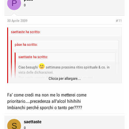
P
0
30 Aprile 2009
#11
saettaste ha scritto:
pàse ha scritto:
saettaste ha scritto:
Ciao besughi
settimana prossima ritiro spirituale & co. in
vista delle dichiarazioni.
Non credo proprio di usufruire del mezzo pc se non
Clicca per allargare...
strettamente necessario..indi per cui fate i bbbravvvvi
Clicca per allargare...
Fa' come credi ma non me lo metterei come
Fa' la brava!!! BUONE FERIE!! :lol:
prioritario....precedenza all'alcol hihihihi
Clicca per allargare...
Imbianchi perché sporchi o tanto per????
se sopravvivo a qualche serata rock n roll imbianco
saettaste
S
0