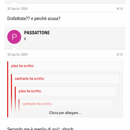
30 Aprile 2009
#14
Disfattista?? e perchè scusa?
PASSATTONE
P
0
30 Aprile 2009
#15
pàse ha scritto:
saettaste ha scritto:
pàse ha scritto:
saettaste ha scritto:
Clicca per allargare...
pàse ha scritto:
Clicca per allargare...
Secondo me è meglio di no!! :shock:
saettaste ha scritto: