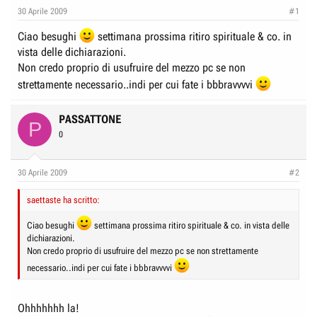
e
n
30 Aprile 2009
#1
D
i
Ciao besughi
settimana prossima ritiro spirituale & co. in
i
z
vista delle dichiarazioni.
s
i
Non credo proprio di usufruire del mezzo pc se non
c
o
strettamente necessario..indi per cui fate i bbbravvvvi
u
s
PASSATTONE
P
s
0
i
o
30 Aprile 2009
#2
n
e
saettaste ha scritto:
Ciao besughi
settimana prossima ritiro spirituale & co. in vista delle
dichiarazioni.
Non credo proprio di usufruire del mezzo pc se non strettamente
necessario..indi per cui fate i bbbravvvvi
Ohhhhhhh la!