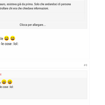
auro, esisteva già da prima. Solo che andandoci di persona
rollare chi era che chiedava informazioni.
Clicca per allargare...
rabiniere mi suggerì come fare per evitare di lasciare questa
 stratagemma possibile solo con il registro cartaceo. In verità si può
Clicca per allargare...
hiedente anche con internet, ma paradossalmente è più complesso e non
ale
mente come
 le cose :lol:
#8
o:
le
le cose :lol: