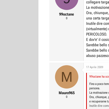
collegare targ
r
I
La motivazione 
e
n
Ora, chiunque,
99octane
D
i
una certa targa
0
i
z
Inutile dire co
s
i
(virtualmente
c
o
PERICOLOSO.
E dov'e' il cosi
u
Sarebbe bello 
s
Sarebbe bello 
s
abuso pazzesco
i
o
17 Aprile 2009
n
M
e
99octane ha scr
Fino a poco temp
persona.
Mauro965
La motivazione d
0
Ora, chiunque, 
e recuperarne tu
Inutile dire com