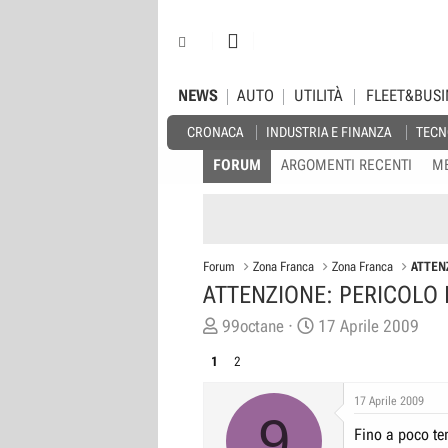
NEWS
AUTO
UTILITÀ
FLEET&BUSI
CRONACA
INDUSTRIA E FINANZA
TECN
FORUM
ARGOMENTI RECENTI
M
Forum
Zona Franca
Zona Franca
ATTEN
ATTENZIONE: PERICOLO P
C
D
99octane
17 Aprile 2009
r
a
1
2
e
t
a
a
17 Aprile 2009
9
t
d
Fino a poco tem
o
i