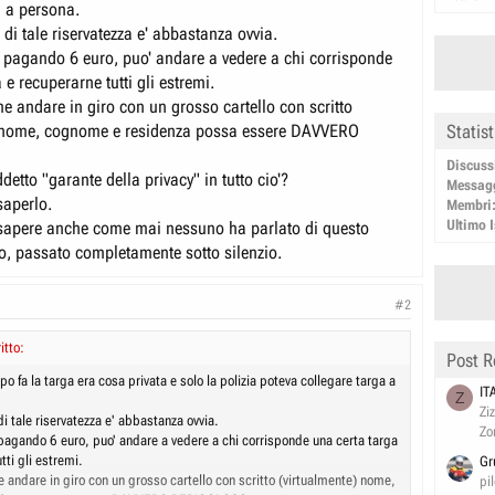
a a persona.
di tale riservatezza e' abbastanza ovvia.
 pagando 6 euro, puo' andare a vedere a chi corrisponde
 e recuperarne tutti gli estremi.
me andare in giro con un grosso cartello con scritto
Statis
) nome, cognome e residenza possa essere DAVVERO
Discuss
ddetto "garante della privacy" in tutto cio'?
Messag
saperlo.
Membri
Ultimo I
sapere anche come mai nessuno ha parlato di questo
, passato completamente sotto silenzio.
#2
itto:
Post R
o fa la targa era cosa privata e solo la polizia poteva collegare targa a
IT
Z
Zi
i tale riservatezza e' abbastanza ovvia.
Zo
pagando 6 euro, puo' andare a vedere a chi corrisponde una certa targa
tti gli estremi.
Gr
e andare in giro con un grosso cartello con scritto (virtualmente) nome,
pi