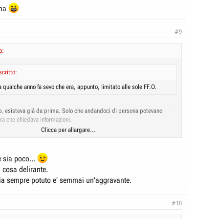
rma
#9
o:
critto:
a qualche anno fa sevo che era, appunto, limitato alle sole FF.O.
, esisteva già da prima. Solo che andandoci di persona potevano
era che chiedava informazioni.
Clicca per allargare...
Clicca per allargare...
e sia poco...
cosa delirante.
 sia sempre potuto e' semmai un'aggravante.
#10