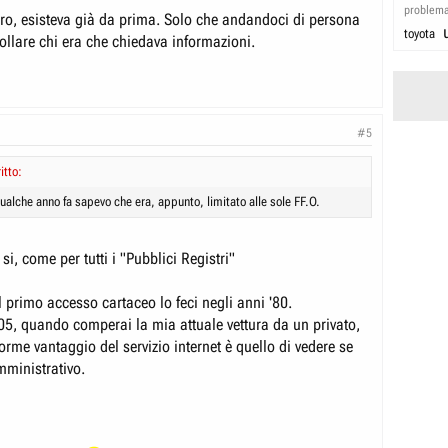
problem
o, esisteva già da prima. Solo che andandoci di persona
toyota
ollare chi era che chiedava informazioni.
#5
itto:
ualche anno fa sapevo che era, appunto, limitato alle sole FF.O.
i, come per tutti i "Pubblici Registri"
il primo accesso cartaceo lo feci negli anni '80.
005, quando comperai la mia attuale vettura da un privato,
enorme vantaggio del servizio internet è quello di vedere se
mministrativo.