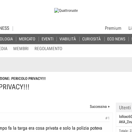
NESS
Premium
L
OLOGIA
MERCATO
EVENTI
VIABILITÀ
CURIOSITÀ
ECO NEWS
EDIA
MEMBRI
REGOLAMENTO
ZIONE: PERICOLO PRIVACY!!!
RIVACY!!!
Successiva
Utenti
lolloxc6
#1
AKA_Zin
po fa la targa era cosa privata e solo la polizia poteva
Totale: 2