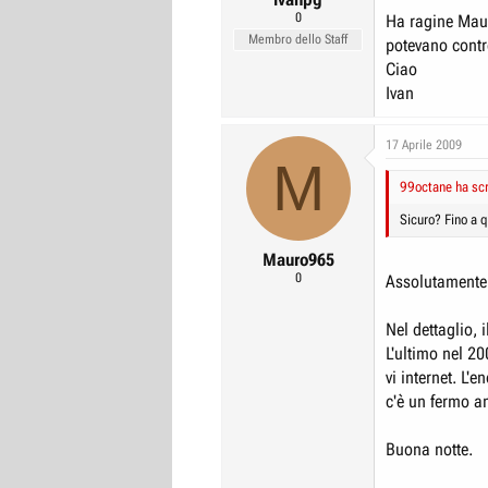
0
Ha ragine Maur
Membro dello Staff
potevano contr
Ciao
Ivan
17 Aprile 2009
M
99octane ha scr
Sicuro? Fino a q
Mauro965
0
Assolutamente s
Nel dettaglio, 
L'ultimo nel 2
vi internet. L'
c'è un fermo a
Buona notte.