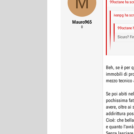
M
99octane ha scr
ivanpg ha scr
Mauro965
0
99octane h
Sicuro? Fin
Ha ragine Ma
controllare c
Ciao
Beh, se è per 
Ivan
immobili di pr
mezzo tecnico 
Bhe, non e' che
Mi sembra una c
Il fatto che si
Se poi abiti n
pochissima fat
avere, oltre ai
addirittura pos
Cioè: che bella
e quanto l'avr
Senza lasciare 