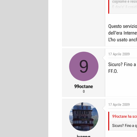
cognome e res
E dov'e' il cosi
Sarebbe bello s
Sarebbe bello 
passato complet
Questo servizi
dell'era Intern
L'ho usato anch
17 Aprile 2009
9
Sicuro? Fino a
FF.O.
99octane
0
17 Aprile 2009
99octane ha scr
Sicuro? Fino a q
ivanpg