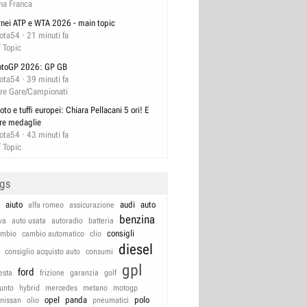
na Franca
rnei ATP e WTA 2026 - main topic
lota54
21 minuti fa
f Topic
toGP 2026: GP GB
lota54
39 minuti fa
tre Gare/Campionati
oto e tuffi europei: Chiara Pellacani 5 ori! E
tre medaglie
lota54
43 minuti fa
f Topic
ags
aiuto
audi
auto
alfa romeo
assicurazione
benzina
va
auto usata
autoradio
batteria
consigli
ambio
cambio automatico
clio
diesel
consiglio acquisto auto
consumi
gpl
ford
iesta
frizione
garanzia
golf
unto
hybrid
mercedes
metano
motogp
opel
panda
polo
nissan
olio
pneumatici