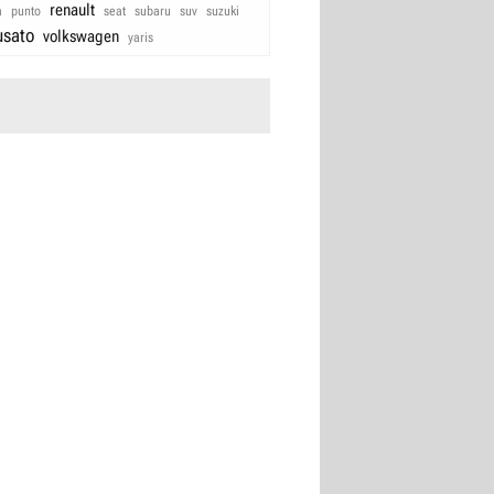
renault
a
punto
seat
subaru
suv
suzuki
usato
volkswagen
yaris