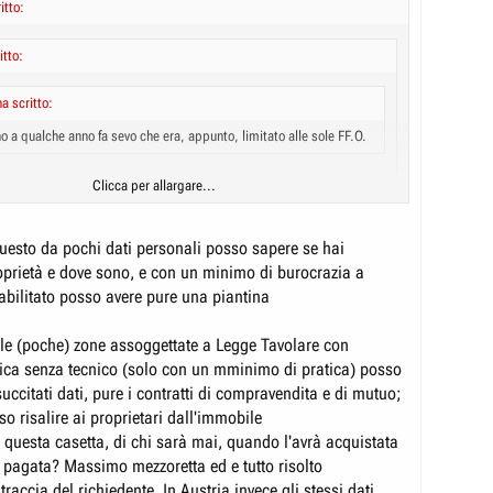
itto:
itto:
a scritto:
o a qualche anno fa sevo che era, appunto, limitato alle sole FF.O.
Clicca per allargare...
uro, esisteva già da prima. Solo che andandoci di persona potevano
hi era che chiedava informazioni.
Clicca per allargare...
questo da pochi dati personali posso sapere se hai
oprietà e dove sono, e con un minimo di burocrazia a
Clicca per allargare...
abilitato posso avere pure una piantina
 sia poco...
osa delirante.
 sia sempre potuto e' semmai un'aggravante.
elle (poche) zone assoggettate a Legge Tavolare con
ica senza tecnico (solo con un mminimo di pratica) posso
 succitati dati, pure i contratti di compravendita e di mutuo;
so risalire ai proprietari dall'immobile
 questa casetta, di chi sarà mai, quando l'avrà acquistata
à pagata? Massimo mezzoretta ed e tutto risolto
traccia del richiedente. In Austria invece gli stessi dati