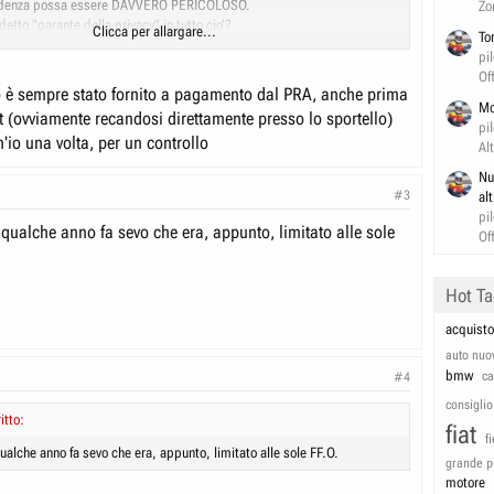
idenza possa essere DAVVERO PERICOLOSO.
Zo
ddetto "garante della privacy" in tutto cio'?
Clicca per allargare...
To
aperlo.
pi
sapere anche come mai nessuno ha parlato di questo abuso pazzesco,
Of
amente sotto silenzio.
o è sempre stato fornito a pagamento dal PRA, anche prima
Mo
et (ovviamente recandosi direttamente presso lo sportello)
pi
'io una volta, per un controllo
Al
Nu
#3
al
pi
 qualche anno fa sevo che era, appunto, limitato alle sole
Of
Hot T
acquisto
auto nuo
bmw
c
#4
consiglio
itto:
fiat
f
ualche anno fa sevo che era, appunto, limitato alle sole FF.O.
grande p
motore