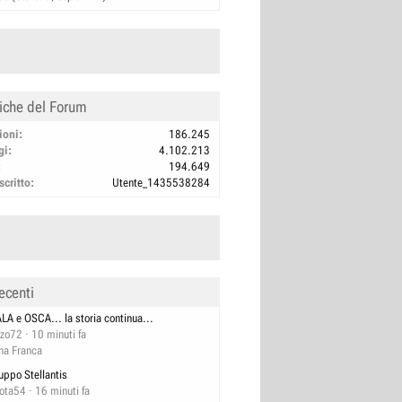
tiche del Forum
ioni
186.245
gi
4.102.213
194.649
scritto
Utente_1435538284
ecenti
ALA e OSCA... la storia continua...
zzo72
10 minuti fa
na Franca
uppo Stellantis
lota54
16 minuti fa