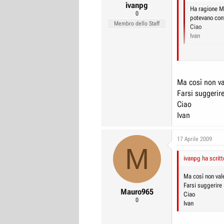
ivanpg
Ha ragione M
0
potevano cont
Membro dello Staff
Ciao
Ivan
Pensa che un Ca
informazione ...
oscurare il ric
Ma così non v
dico qui certa
Farsi suggerire
Ciao
Ivan
17 Aprile 2009
M
ivanpg ha scritt
Ma così non va
Farsi suggerire 
Mauro965
Ciao
0
Ivan