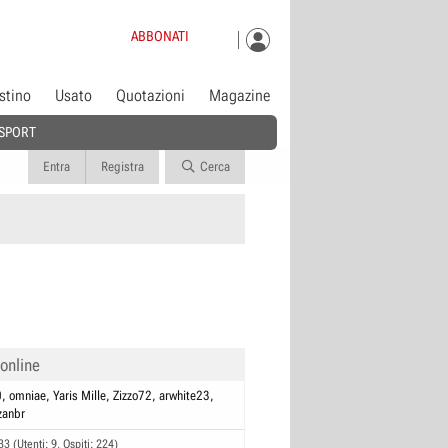
ABBONATI
istino
Usato
Quotazioni
Magazine
SPORT
Entra
Registra
Cerca
 online
0
omniae
Yaris Mille
Zizzo72
arwhite23
zanbr
33 (Utenti: 9, Ospiti: 224)