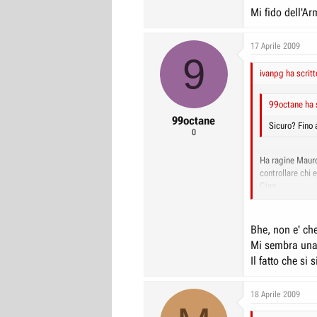
Mi fido dell'A
17 Aprile 2009
9
ivanpg ha scritt
99octane ha s
99octane
Sicuro? Fino 
0
Ha ragine Mauro
controllare chi 
Ciao
Ivan
Bhe, non e' ch
Mi sembra una 
Il fatto che si
18 Aprile 2009