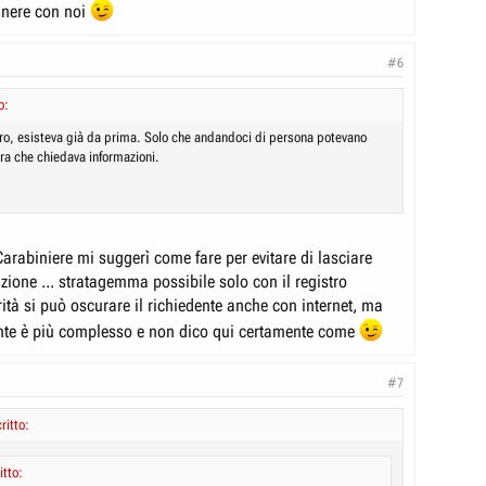
anere con noi
#6
o:
o, esisteva già da prima. Solo che andandoci di persona potevano
era che chiedava informazioni.
arabiniere mi suggerì come fare per evitare di lasciare
zione ... stratagemma possibile solo con il registro
rità si può oscurare il richiedente anche con internet, ma
te è più complesso e non dico qui certamente come
#7
itto:
itto: