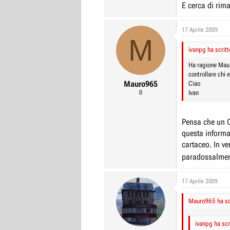
E cerca di rim
17 Aprile 2009
M
ivanpg ha scritt
Ha ragione Maur
controllare chi 
Mauro965
Ciao
0
Ivan
Pensa che un C
questa informa
cartaceo. In ve
paradossalmen
17 Aprile 2009
Mauro965 ha scr
ivanpg ha scr