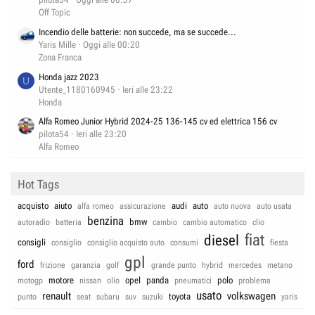
Off Topic
Incendio delle batterie: non succede, ma se succede...
Yaris Mille
Oggi alle 00:20
Zona Franca
Honda jazz 2023
U
Utente_1180160945
Ieri alle 23:22
Honda
Alfa Romeo Junior Hybrid 2024-25 136-145 cv ed elettrica 156 cv
pilota54
Ieri alle 23:20
Alfa Romeo
Hot Tags
acquisto
aiuto
audi
auto
alfa romeo
assicurazione
auto nuova
auto usata
benzina
bmw
autoradio
batteria
cambio
cambio automatico
clio
fiat
diesel
consigli
consiglio
consiglio acquisto auto
consumi
fiesta
gpl
ford
frizione
garanzia
golf
grande punto
hybrid
mercedes
metano
motore
opel
panda
polo
motogp
nissan
olio
pneumatici
problema
usato
renault
volkswagen
toyota
punto
seat
subaru
suv
suzuki
yaris