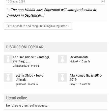
10 Giugno 2009
#4
"...The new Honda Jazz Supermini will start production at
Swindon in September..."
Per rispondere devi eseguire la login o registrarti.
DISCUSSIONI POPOLARI
La "Transizione": vantaggi,
Avvistamenti
svantaggi,...
GuidoP
-
10 ore fa
Carloantonio70
-
9 ore fa
Scénic XMod - Topic
Alfa Romeo Giulia 2016-
Ufficiale
2019
quicktake
-
3 anni fa
Suby01
-
1 anno fa
Utenti online
Non ci sono Utenti online adesso.