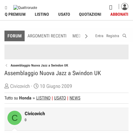
Q PREMIUM
LISTINO
USATO
QUOTAZIONI
ABBONATI
FORUM
ARGOMENTI RECENTI
MEDIA
MEMBRI
REGOLAME
Entra
Registra
Assemblaggio Nuova Jazz a Swindon UK
Assemblaggio Nuova Jazz a Swindon UK
C
D
Civicovich
10 Giugno 2009
r
a
Tutto su
Honda
»
LISTINO
USATO
NEWS
e
t
a
a
Civicovich
t
d
C
0
o
i
r
I