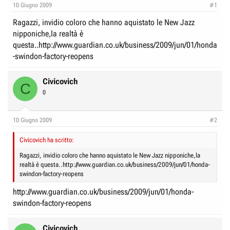
e
n
10 Giugno 2009
#1
D
i
Ragazzi, invidio coloro che hanno aquistato le New Jazz
i
z
nipponiche,la realtà è
s
i
questa..http://www.guardian.co.uk/business/2009/jun/01/honda
c
o
-swindon-factory-reopens
u
s
Civicovich
C
s
0
i
o
10 Giugno 2009
#2
n
e
Civicovich ha scritto:
Ragazzi, invidio coloro che hanno aquistato le New Jazz nipponiche,la
realtà è questa..http://www.guardian.co.uk/business/2009/jun/01/honda-
swindon-factory-reopens
http://www.guardian.co.uk/business/2009/jun/01/honda-
swindon-factory-reopens
Civicovich