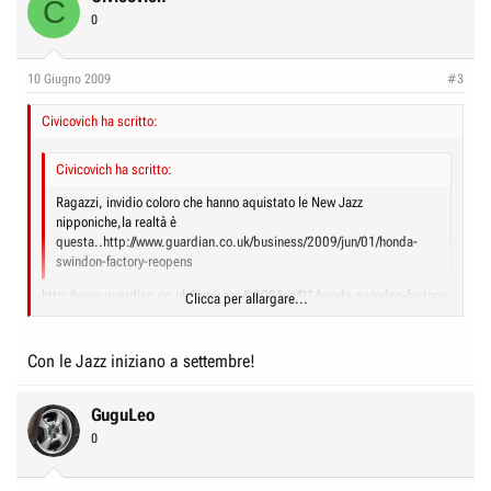
C
0
10 Giugno 2009
#3
Civicovich ha scritto:
Civicovich ha scritto:
Ragazzi, invidio coloro che hanno aquistato le New Jazz
nipponiche,la realtà è
questa..http://www.guardian.co.uk/business/2009/jun/01/honda-
swindon-factory-reopens
http://www.guardian.co.uk/business/2009/jun/01/honda-swindon-factory-
Clicca per allargare...
reopens
Clicca per allargare...
Con le Jazz iniziano a settembre!
GuguLeo
0