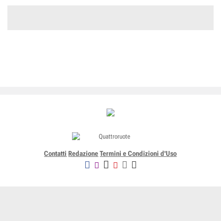
Contatti
Redazione
Termini e Condizioni d'Uso
Editoriale Domus SpA
Via G. Mazzocchi, 1/3 20089 Rozzano (Mi) - Codice fiscale, partita
IVA e iscrizione al Registro delle Imprese di Milano n. 07835550158
R.E.A. di Milano n. 1186124 - Capitale sociale versato € 5.000.000,00 -
Tutti i Diritti Riservati
-
Privacy
-
Informativa Cookie completa
-
- Lic. SIAE n. 4653/I/908