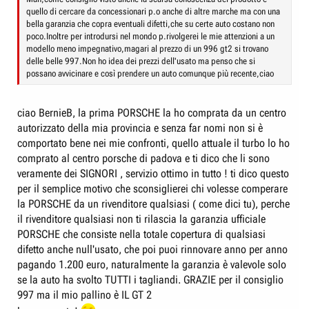
quello di cercare da concessionari p.o anche di altre marche ma con una
bella garanzia che copra eventuali difetti,che su certe auto costano non
poco.Inoltre per introdursi nel mondo p.rivolgerei le mie attenzioni a un
modello meno impegnativo,magari al prezzo di un 996 gt2 si trovano
delle belle 997.Non ho idea dei prezzi dell'usato ma penso che si
possano avvicinare e così prendere un auto comunque più recente,ciao
ciao BernieB, la prima PORSCHE la ho comprata da un centro
autorizzato della mia provincia e senza far nomi non si è
comportato bene nei mie confronti, quello attuale il turbo lo ho
comprato al centro porsche di padova e ti dico che li sono
veramente dei SIGNORI , servizio ottimo in tutto ! ti dico questo
per il semplice motivo che sconsiglierei chi volesse comperare
la PORSCHE da un rivenditore qualsiasi ( come dici tu), perche
il rivenditore qualsiasi non ti rilascia la garanzia ufficiale
PORSCHE che consiste nella totale copertura di qualsiasi
difetto anche null'usato, che poi puoi rinnovare anno per anno
pagando 1.200 euro, naturalmente la garanzia è valevole solo
se la auto ha svolto TUTTI i tagliandi. GRAZIE per il consiglio
997 ma il mio pallino è IL GT 2