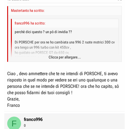
Mastertanto ha scritto:
franco996 ha scritto:
perchè dici questo ? un pò di invidia ??
Di PORSCHE per ora ne ho cambiata una 996 2 ruote motrici 300 cv
ora tengo un 996 turbo con kit 450cv ,
ho guidato un PORSCE GT da 650 cv,
Clicca per allargare...
PORSCHE 993 4 s 340 cv
PORSCHE 993 BITURBO DA 405 cv
e la mia domanda riguardava un consiglio per l'aquisto di un GT 2.
Clicca per allargare...
Ciao , devo ammettere che te ne intendi di PORSCHE, ti avevo
Forse possiedi una topolino e volevi vendermela ??
ciao senza rancore.
No, nessun rancore per carità, e direi anche nessuna invidia... già non è
risposto in quel modo per vedere se eri uno qualunque o una
una cosa di cui soffro particolarmente, anche se certo un po' è umana,
persona che se ne intende di PORSCHE! ora che ho capito, sò
ma poi in questo caso tanto meno, perchè la cosa continua a sembrarmi,
che posso fidarmi dei tuoi consigli !
come dire, a credibilità limitata... quale sarebbe, ad es., la 993 4S da
Grazie,
340 cv ?
Franco
Io delle 993 aspirate ricordo una prima versione da 272 cv ed una
successiva da 285 cv : una versione 4S da 340 cv non credo sia mai
esistita.
franco996
F
Allo stesso modo, quale sarebbe la GT da 650 cv..? neppure la Carrera
0