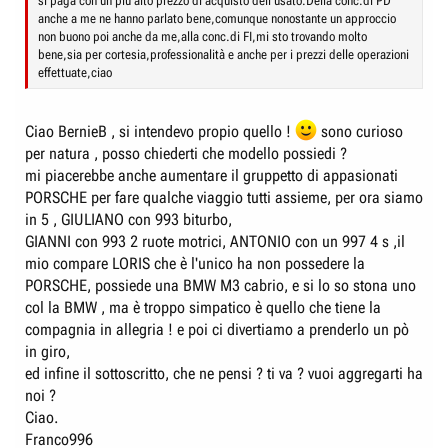
si paga con un più alto prezzo di acquisto dell'usato.Della conc.di PD
anche a me ne hanno parlato bene,comunque nonostante un approccio
non buono poi anche da me,alla conc.di FI,mi sto trovando molto
bene,sia per cortesia,professionalità e anche per i prezzi delle operazioni
effettuate,ciao
Ciao BernieB , si intendevo propio quello !
sono curioso
per natura , posso chiederti che modello possiedi ?
mi piacerebbe anche aumentare il gruppetto di appasionati
PORSCHE per fare qualche viaggio tutti assieme, per ora siamo
in 5 , GIULIANO con 993 biturbo,
GIANNI con 993 2 ruote motrici, ANTONIO con un 997 4 s ,il
mio compare LORIS che è l'unico ha non possedere la
PORSCHE, possiede una BMW M3 cabrio, e si lo so stona uno
col la BMW , ma è troppo simpatico è quello che tiene la
compagnia in allegria ! e poi ci divertiamo a prenderlo un pò
in giro,
ed infine il sottoscritto, che ne pensi ? ti va ? vuoi aggregarti ha
noi ?
Ciao.
Franco996