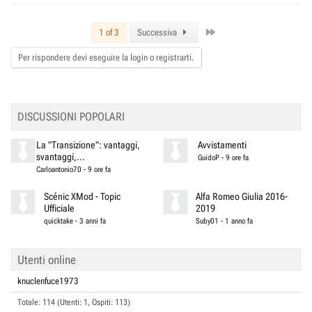
Last
1 of 3
Successiva
Per rispondere devi eseguire la login o registrarti.
DISCUSSIONI POPOLARI
La "Transizione": vantaggi,
Avvistamenti
svantaggi,...
GuidoP
-
9 ore fa
Carloantonio70
-
9 ore fa
Scénic XMod - Topic
Alfa Romeo Giulia 2016-
Ufficiale
2019
quicktake
-
3 anni fa
Suby01
-
1 anno fa
Utenti online
knuclenfuce1973
Totale: 114 (Utenti: 1, Ospiti: 113)