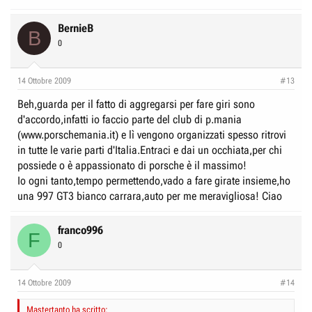
BernieB
B
0
14 Ottobre 2009
#13
Beh,guarda per il fatto di aggregarsi per fare giri sono
d'accordo,infatti io faccio parte del club di p.mania
(www.porschemania.it) e lì vengono organizzati spesso ritrovi
in tutte le varie parti d'Italia.Entraci e dai un occhiata,per chi
possiede o è appassionato di porsche è il massimo!
Io ogni tanto,tempo permettendo,vado a fare girate insieme,ho
una 997 GT3 bianco carrara,auto per me meravigliosa! Ciao
franco996
F
0
14 Ottobre 2009
#14
Mastertanto ha scritto: