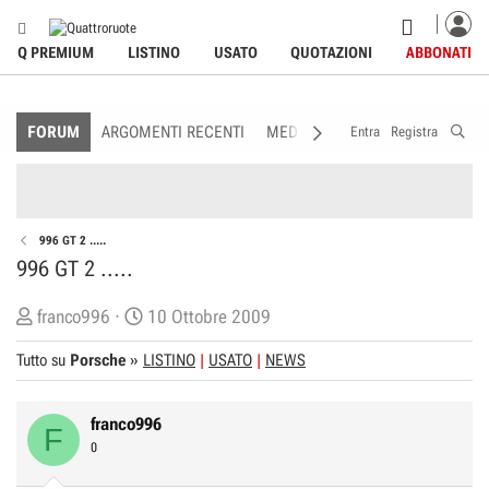
Q PREMIUM
LISTINO
USATO
QUOTAZIONI
ABBONATI
FORUM
ARGOMENTI RECENTI
MEDIA
MEMBRI
REGOLAME
Entra
Registra
996 GT 2 .....
996 GT 2 .....
C
D
franco996
10 Ottobre 2009
r
a
Tutto su
Porsche
»
LISTINO
USATO
NEWS
e
t
a
a
t
d
franco996
F
o
i
0
r
I