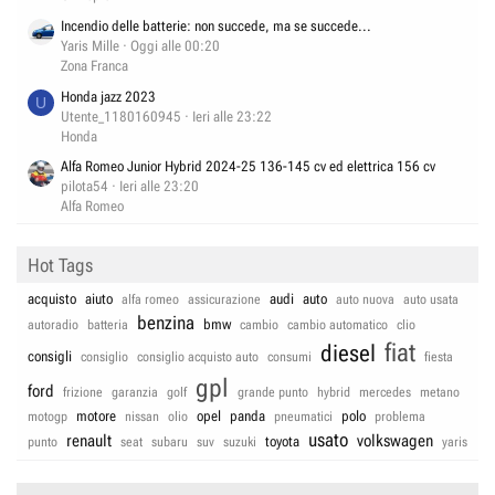
Incendio delle batterie: non succede, ma se succede...
Yaris Mille
Oggi alle 00:20
Zona Franca
Honda jazz 2023
U
Utente_1180160945
Ieri alle 23:22
Honda
Alfa Romeo Junior Hybrid 2024-25 136-145 cv ed elettrica 156 cv
pilota54
Ieri alle 23:20
Alfa Romeo
Hot Tags
acquisto
aiuto
audi
auto
alfa romeo
assicurazione
auto nuova
auto usata
benzina
bmw
autoradio
batteria
cambio
cambio automatico
clio
fiat
diesel
consigli
consiglio
consiglio acquisto auto
consumi
fiesta
gpl
ford
frizione
garanzia
golf
grande punto
hybrid
mercedes
metano
motore
opel
panda
polo
motogp
nissan
olio
pneumatici
problema
usato
renault
volkswagen
toyota
punto
seat
subaru
suv
suzuki
yaris