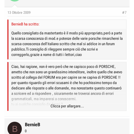
GT, che si chiama.... Carrera GT, arrivava a tanto.
In ogni caso, se io dovessi acquistare una GT2 usata non partirei da
13 Ottobre 2009
#7
alcuna esclusione, esaminerei cioè tutte le proposte sia di privati (che
saranno poche) sia di commercianti.
BernieB ha scritto:
Si tratta di una vettura rara, costosissima e particolare al cui acquisto
Quello consigliato da mastertanto è il modo più appropriato,però a parte
non si possono applicare idee preconcette né i criteri di selezione che
la scarsa conoscenza di mod.e potenze delle varie porsche rimarcherei la
valgono per un'auto comune : si esamina caso per caso ciò che c'è in
scarsa conoscenza dell'italiano scritto che mal si addice in un forum
offerta, e stop.
pubblico.Ti consiglio di rileggere sempre ciò che scrivi e
correggerlo,grazie a nome di tutti i lettori,ciao
Di sicuro, darei un'occhiata anche ad offerte dall'estero, Germania in
particolare ma anche altri paesi UE.
Lucio
Ciao, hai ragione, non è vero però che ne capisco poco di PORSCHE,
ametto che non sono un grandissimo intenditore, inoltre quello che avevo
N.B.: se avessi una Topolino penso che me la terrei... oppure la cederei
scritto al collega del FORUM era per capire se ne capiva di PORSCHE !!
soltanto ad un vero appassionato di vetture d'epoca, uno che sappia
per quanto riguardo gli errori scusami è che ho pochissimo tempo da
curarla come si deve.
dedicare alle risposte o alle domande, ma nonostante questo continuerò
Sono abbastanza avanti con gli anni per ricordare di esserci stato
a scricere ed a rispondere , sicuramente ne troverai ancora di errori
davvero, da ragazzino, nella Topolino, qualcosa come 45 anni fa, quando
grammaticali, ma imparerai a conoscermi.
pur essendoci già da un pezzo la 500 le Topolino erano ancora comuni.
tu ai qualche consiglio da darmi ?
Clicca per allargare...
Scusa ancora,
Ciao Franco996
BernieB
B
0