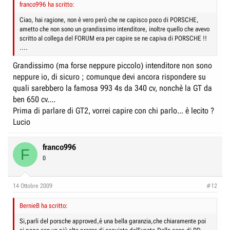
franco996 ha scritto:
Ciao, hai ragione, non è vero però che ne capisco poco di PORSCHE,
ametto che non sono un grandissimo intenditore, inoltre quello che avevo
scritto al collega del FORUM era per capire se ne capiva di PORSCHE !!
....
Grandissimo (ma forse neppure piccolo) intenditore non sono
neppure io, di sicuro ; comunque devi ancora rispondere su
quali sarebbero la famosa 993 4s da 340 cv, nonchè la GT da
ben 650 cv....
Prima di parlare di GT2, vorrei capire con chi parlo... è lecito ?
Lucio
franco996
F
0
14 Ottobre 2009
#12
BernieB ha scritto:
Si,parli del porsche approved,è una bella garanzia,che chiaramente poi