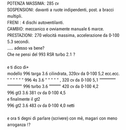
POTENZA MASSIMA: 285 cv
SOSPENSIONI: davanti a ruote indipendenti, post. a bracci
multipli.
FRENI : 4 dischi autoventilanti.
CAMBIO: meccanico e ovviamente manuale 6 marce.
PRESTAZIONI: 270 velocità massima, accelerazione da 0-100
5.3 secondi.
..... adesso va bene?
Che ne pensi del 993 RSR turbo 2.1 ?
e ti dico di+
modello 996 targa 3.6 cilindrata, 320cv da 0-100 5,2 ecc.ecc.
" " " " " " 996 4s 3.6 " " " " " , 320 cv da 0-100 5,1 """""""""""
"""""""""" 996 turbo 3.6 """""""" 420 cv da 0-100 4,2
996 gt3 3.6 381 cv da 0-100 4,5
e finalmente il gt2
996 gt2 3.6 483 cv da 0-100 4,0 netti
e ora ti degni di parlare (scrivere) con mè, magari con meno
arroganza !?