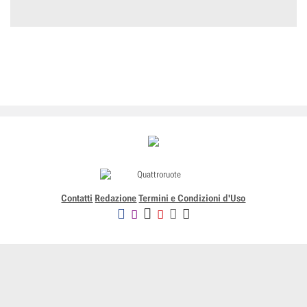
Contatti
Redazione
Termini e Condizioni d'Uso
Editoriale Domus SpA
Via G. Mazzocchi, 1/3 20089 Rozzano (Mi) - Codice fiscale, partita
IVA e iscrizione al Registro delle Imprese di Milano n. 07835550158
R.E.A. di Milano n. 1186124 - Capitale sociale versato € 5.000.000,00 -
Tutti i Diritti Riservati
-
Privacy
-
Informativa Cookie completa
-
- Lic. SIAE n. 4653/I/908