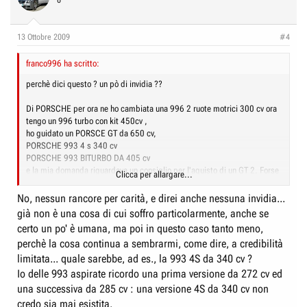
0
13 Ottobre 2009
#4
franco996 ha scritto:
perchè dici questo ? un pò di invidia ??
Di PORSCHE per ora ne ho cambiata una 996 2 ruote motrici 300 cv ora
tengo un 996 turbo con kit 450cv ,
ho guidato un PORSCE GT da 650 cv,
PORSCHE 993 4 s 340 cv
PORSCHE 993 BITURBO DA 405 cv
e la mia domanda riguardava un consiglio per l'aquisto di un GT 2. Forse
Clicca per allargare...
possiedi una topolino e volevi vendermela ??
ciao senza rancore.
No, nessun rancore per carità, e direi anche nessuna invidia...
già non è una cosa di cui soffro particolarmente, anche se
certo un po' è umana, ma poi in questo caso tanto meno,
perchè la cosa continua a sembrarmi, come dire, a credibilità
limitata... quale sarebbe, ad es., la 993 4S da 340 cv ?
Io delle 993 aspirate ricordo una prima versione da 272 cv ed
una successiva da 285 cv : una versione 4S da 340 cv non
credo sia mai esistita.