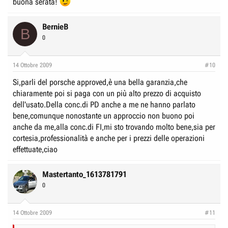
buona serata!
BernieB
B
0
14 Ottobre 2009
#10
Si,parli del porsche approved,è una bella garanzia,che
chiaramente poi si paga con un più alto prezzo di acquisto
dell'usato.Della conc.di PD anche a me ne hanno parlato
bene,comunque nonostante un approccio non buono poi
anche da me,alla conc.di FI,mi sto trovando molto bene,sia per
cortesia,professionalità e anche per i prezzi delle operazioni
effettuate,ciao
Mastertanto_1613781791
0
14 Ottobre 2009
#11