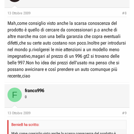
13 Ottobre 2009
#8
Mah,come consiglio visto anche la scarsa conoscenza del
prodotto è quello di cercare da concessionari p.o anche di
altre marche ma con una bella garanzia che copra eventuali
difetti,che su certe auto costano non poco.Inoltre per introdursi
nel mondo p.rivolgerei le mie attenzioni a un modello meno
impegnativo,magari al prezzo di un 996 gt2 si trovano delle
belle 997.Non ho idea dei prezzi dell'usato ma penso che si
possano avvicinare e così prendere un auto comunque più
recente,ciao
franco996
F
0
13 Ottobre 2009
#9
BernieB ha scritto:
Mah,come consiglio visto anche la scarsa conoscenza del prodotto è