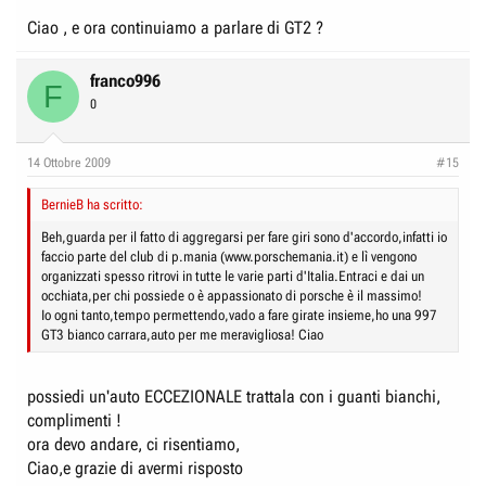
Ciao , e ora continuiamo a parlare di GT2 ?
franco996
F
0
14 Ottobre 2009
#15
BernieB ha scritto:
Beh,guarda per il fatto di aggregarsi per fare giri sono d'accordo,infatti io
faccio parte del club di p.mania (www.porschemania.it) e lì vengono
organizzati spesso ritrovi in tutte le varie parti d'Italia.Entraci e dai un
occhiata,per chi possiede o è appassionato di porsche è il massimo!
Io ogni tanto,tempo permettendo,vado a fare girate insieme,ho una 997
GT3 bianco carrara,auto per me meravigliosa! Ciao
possiedi un'auto ECCEZIONALE trattala con i guanti bianchi,
complimenti !
ora devo andare, ci risentiamo,
Ciao,e grazie di avermi risposto