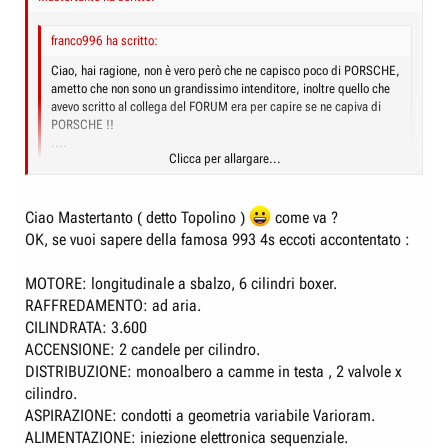
franco996 ha scritto:
Ciao, hai ragione, non è vero però che ne capisco poco di PORSCHE,
ametto che non sono un grandissimo intenditore, inoltre quello che
avevo scritto al collega del FORUM era per capire se ne capiva di
PORSCHE !!
....
Clicca per allargare...
Grandissimo (ma forse neppure piccolo) intenditore non sono neppure io,
di sicuro ; comunque devi ancora rispondere su quali sarebbero la
Clicca per allargare...
famosa 993 4s da 340 cv, nonchè la GT da ben 650 cv....
Ciao Mastertanto ( detto Topolino )
come va ?
Prima di parlare di GT2, vorrei capire con chi parlo... è lecito ?
OK, se vuoi sapere della famosa 993 4s eccoti accontentato :
Lucio
MOTORE: longitudinale a sbalzo, 6 cilindri boxer.
RAFFREDAMENTO: ad aria.
CILINDRATA: 3.600
ACCENSIONE: 2 candele per cilindro.
DISTRIBUZIONE: monoalbero a camme in testa , 2 valvole x
cilindro.
ASPIRAZIONE: condotti a geometria variabile Varioram.
ALIMENTAZIONE: iniezione elettronica sequenziale.