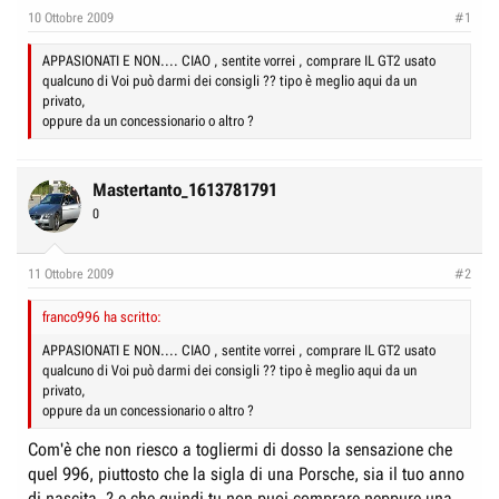
e
n
10 Ottobre 2009
#1
D
i
i
APPASIONATI E NON.... CIAO , sentite vorrei , comprare IL GT2 usato
z
qualcuno di Voi può darmi dei consigli ?? tipo è meglio aqui da un
s
i
privato,
c
o
oppure da un concessionario o altro ?
u
s
Mastertanto_1613781791
s
0
i
o
11 Ottobre 2009
n
#2
e
franco996 ha scritto:
APPASIONATI E NON.... CIAO , sentite vorrei , comprare IL GT2 usato
qualcuno di Voi può darmi dei consigli ?? tipo è meglio aqui da un
privato,
oppure da un concessionario o altro ?
Com'è che non riesco a togliermi di dosso la sensazione che
quel 996, piuttosto che la sigla di una Porsche, sia il tuo anno
di nascita..? e che quindi tu non puoi comprare neppure una