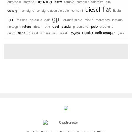
benzina
bmw
autoradio
batteria
cambio
cambio automatico
clio
fiat
diesel
consigli
consiglio
consiglio acquisto auto
consumi
fiesta
gpl
ford
frizione
garanzia
golf
grande punto
hybrid
mercedes
metano
motore
opel
panda
polo
motogp
nissan
olio
pneumatici
problema
usato
renault
volkswagen
toyota
punto
seat
subaru
suv
suzuki
yaris