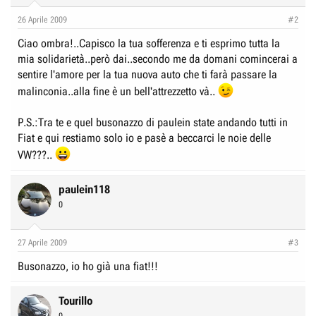
26 Aprile 2009
#2
Ciao ombra!..Capisco la tua sofferenza e ti esprimo tutta la
mia solidarietà..però dai..secondo me da domani comincerai a
sentire l'amore per la tua nuova auto che ti farà passare la
malinconia..alla fine è un bell'attrezzetto và..
P.S.:Tra te e quel busonazzo di paulein state andando tutti in
Fiat e qui restiamo solo io e pasè a beccarci le noie delle
VW???..
paulein118
0
27 Aprile 2009
#3
Busonazzo, io ho già una fiat!!!
Tourillo