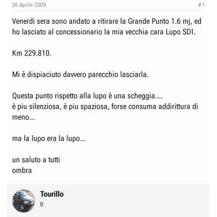
e
n
26 Aprile 2009
#1
D
i
Venerdi sera sono andato a ritirare la Grande Punto 1.6 mj, ed
i
z
ho lasciato al concessionario la mia vecchia cara Lupo SDI.
s
i
c
o
Km 229.810.
u
s
Mi è dispiaciuto davvero parecchio lasciarla.
s
Questa punto rispetto alla lupo è una scheggia....
i
è piu silenziosa, è piu spaziosa, forse consuma addirittura di
o
meno...
n
e
ma la lupo era la lupo...
un saluto a tutti
ombra
Tourillo
0