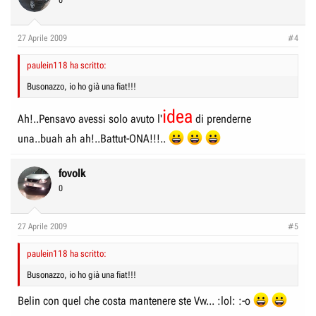
0
27 Aprile 2009
#4
paulein118 ha scritto:
Busonazzo, io ho già una fiat!!!
idea
Ah!..Pensavo avessi solo avuto l'
di prenderne
una..buah ah ah!..Battut-ONA!!!..
fovolk
0
27 Aprile 2009
#5
paulein118 ha scritto:
Busonazzo, io ho già una fiat!!!
Belin con quel che costa mantenere ste Vw... :lol: :-o