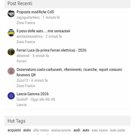
Post Recenti
Proposte modifiche CdS
zagoguitarhero
1 minuto fa
Zona Franca
Il peso delle auto....mie sensazioni
amilanononalima
2 minuti fa
Zona Franca
Ferrari Luce (la prima Ferrari elettrica) - 2026
alexmed
5 minuti fa
Ferrari
Osservatorio costo carburanti, rifornimenti, ricariche, report consumi
Z
forumers QR
Zizzo72
6 minuti fa
Zona Franca
Lancia Gamma 2026
G
GuidoP
Oggi alle 06:40
Lancia
Hot Tags
acquisto
aiuto
audi
auto
alfa romeo
assicurazione
auto nuova
auto usata