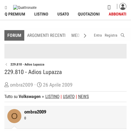
Q PREMIUM
LISTINO
USATO
QUOTAZIONI
ABBONATI
FORUM
ARGOMENTI RECENTI
MEDIA
MEMBRI
REGOLAME
Entra
Registra
229.810 - Adios Lupazza
229.810 - Adios Lupazza
C
D
ombra2009
26 Aprile 2009
r
a
Tutto su
Volkswagen
»
LISTINO
USATO
NEWS
e
t
a
a
ombra2009
t
d
O
0
o
i
r
I