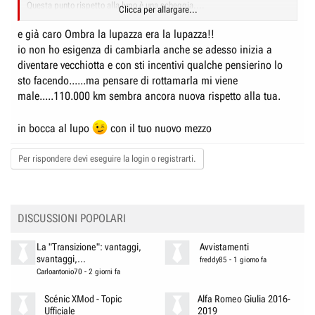
Questa punto rispetto alla lupo è una scheggia....
Clicca per allargare...
è piu silenziosa, è piu spaziosa, forse consuma addirittura di meno...
e già caro Ombra la lupazza era la lupazza!!
ma la lupo era la lupo...
io non ho esigenza di cambiarla anche se adesso inizia a
diventare vecchiotta e con sti incentivi qualche pensierino lo
un saluto a tutti
sto facendo......ma pensare di rottamarla mi viene
ombra
male.....110.000 km sembra ancora nuova rispetto alla tua.
in bocca al lupo
con il tuo nuovo mezzo
Per rispondere devi eseguire la login o registrarti.
DISCUSSIONI POPOLARI
La "Transizione": vantaggi,
Avvistamenti
svantaggi,...
freddy85
-
1 giorno fa
Carloantonio70
-
2 giorni fa
Scénic XMod - Topic
Alfa Romeo Giulia 2016-
Ufficiale
2019