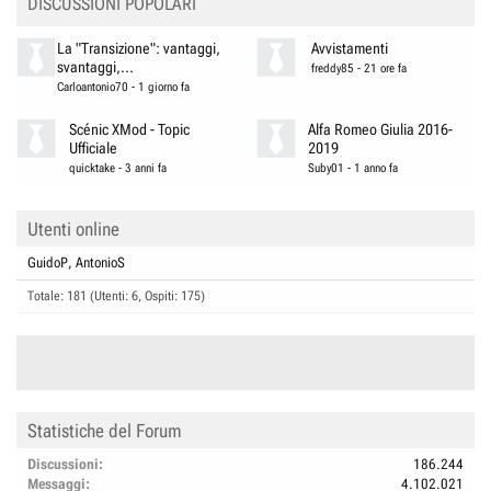
DISCUSSIONI POPOLARI
La "Transizione": vantaggi,
Avvistamenti
svantaggi,...
freddy85
-
21 ore fa
Carloantonio70
-
1 giorno fa
Scénic XMod - Topic
Alfa Romeo Giulia 2016-
Ufficiale
2019
quicktake
-
3 anni fa
Suby01
-
1 anno fa
Utenti online
GuidoP
AntonioS
Totale: 181 (Utenti: 6, Ospiti: 175)
Statistiche del Forum
Discussioni
186.244
Messaggi
4.102.021