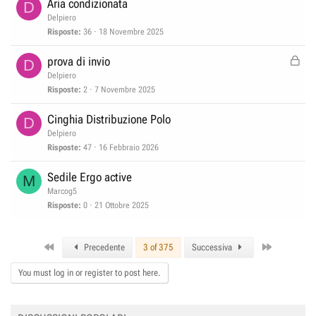
Aria condizionata
D
Delpiero
Risposte
36
18 Novembre 2025
B
prova di invio
D
l
Delpiero
o
Risposte
2
7 Novembre 2025
c
Cinghia Distribuzione Polo
D
c
Delpiero
a
Risposte
47
16 Febbraio 2026
t
a
Sedile Ergo active
M
Marcog5
Risposte
0
21 Ottobre 2025
First
Last
Precedente
3 of 375
Successiva
You must log in or register to post here.