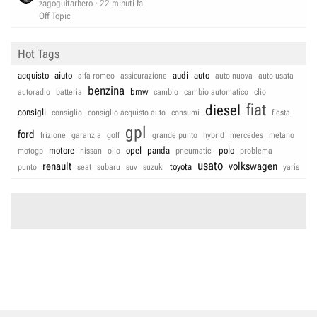
zagoguitarhero
22 minuti fa
Off Topic
Hot Tags
acquisto
aiuto
audi
auto
alfa romeo
assicurazione
auto nuova
auto usata
benzina
bmw
autoradio
batteria
cambio
cambio automatico
clio
fiat
diesel
consigli
consiglio
consiglio acquisto auto
consumi
fiesta
gpl
ford
frizione
garanzia
golf
grande punto
hybrid
mercedes
metano
motore
opel
panda
polo
motogp
nissan
olio
pneumatici
problema
usato
renault
volkswagen
toyota
punto
seat
subaru
suv
suzuki
yaris