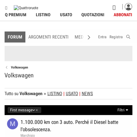
Q PREMIUM
LISTINO
USATO
QUOTAZIONI
ABBONATI
FORUM
ARGOMENTI RECENTI
MEDIA
MEMBRI
REGOLAME
Entra
Registra
Volkswagen
Volkswagen
Tutto su
Volkswagen
»
LISTINO
USATO
NEWS
D
First message
Filtri
i
s
1.100.000 km con 3 auto. Perché il Diesel batte
M
c
l'obsolescenza.
e
Marchisio