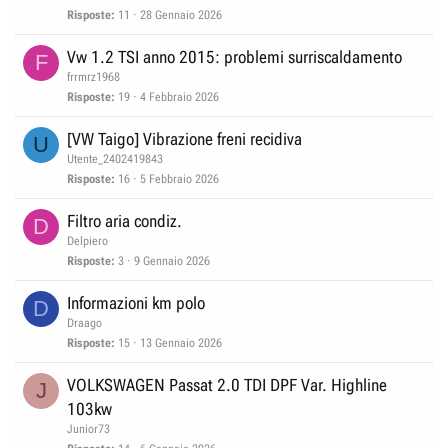
n
Risposte
11
28 Gennaio 2026
d
e
n
Vw 1.2 TSI anno 2015: problemi surriscaldamento
F
t
frrmrz1968
e
Risposte
19
4 Febbraio 2026
[VW Taigo] Vibrazione freni recidiva
U
Utente_2402419843
Risposte
16
5 Febbraio 2026
Filtro aria condiz.
D
Delpiero
Risposte
3
9 Gennaio 2026
Informazioni km polo
D
Draago
Risposte
15
13 Gennaio 2026
VOLKSWAGEN Passat 2.0 TDI DPF Var. Highline
J
103kw
Junior73