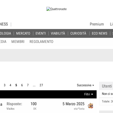
NESS
Premium
L
OLOGIA
MERCATO
EVENTI
VIABILITÀ
CURIOSITÀ
ECO NEWS
EDIA
MEMBRI
REGOLAMENTO
i
3
4
5
6
7
…
27
Successiva
Utenti
Non ci s
Filtri
Totale: 2
Risposte
100
5 Marzo 2025
ia
Visite
8K
eta*beta