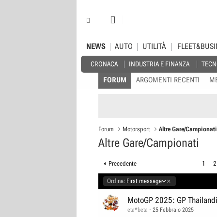
NEWS
AUTO
UTILITÀ
FLEET&BUSI
CRONACA
INDUSTRIA E FINANZA
TECN
FORUM
ARGOMENTI RECENTI
M
Forum
Motorsport
Altre Gare/Campionat
Altre Gare/Campionati
Precedente
1
2
D
Ordina:
First message
i
s
MotoGP 2025: GP Thailand
c
eta*beta
25 Febbraio 2025
e