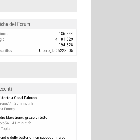
tiche del Forum
ioni
186.244
gi
4.101.629
194.628
scritto
Utente_1505223005
ecenti
cidente a Casal Palocco
izona77
20 minuti fa
na Franca
dio Maestrone, grazie di tutto
lota54
41 minuti fa
f Topic
cendio delle batterie: non succede, ma se