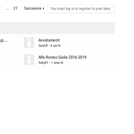
7
…
27
Successiva
You must log in or register to post here.
i,...
Avvistamenti
GuidoP
-
6 ore fa
Alfa Romeo Giulia 2016-2019
Suby01
-
1 anno fa