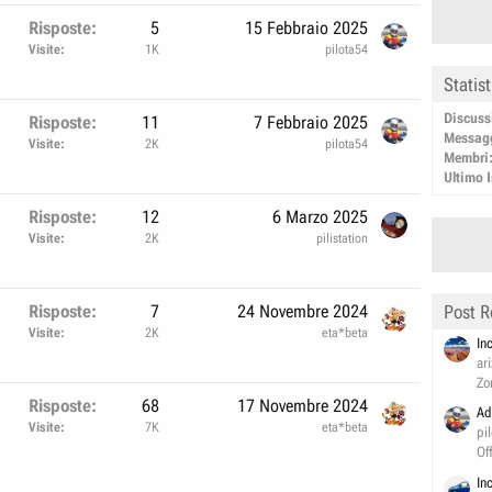
Risposte
5
15 Febbraio 2025
Visite
1K
pilota54
Statis
Discuss
Risposte
11
7 Febbraio 2025
Messag
Visite
2K
pilota54
Membri
Ultimo I
Risposte
12
6 Marzo 2025
Visite
2K
pilistation
Risposte
7
24 Novembre 2024
Post R
Visite
2K
eta*beta
In
ar
Zo
Risposte
68
17 Novembre 2024
Ad
Visite
7K
eta*beta
pi
Of
In