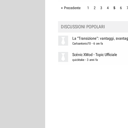
Precedente
1
2
3
4
5
6
DISCUSSIONI POPOLARI
La "Transizione": vantaggi, svantagg
Carloantonio70
-
6 ore fa
Scénic XMod - Topic Ufficiale
quicktake
-
3 anni fa