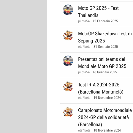
n
Moto GP 2025 - Test
d
Thailandia
e
n
pilota54
12 Febbraio 2025
t
e
MotoGP Shakedown Test di
Sepang 2025
eta*beta
31 Gennaio 2025
Presentazioni teams del
Mondiale Moto GP 2025
pilota54
16 Gennaio 2025
Test IRTA 2024-2025
(Barcellona-Montmelò)
eta*beta
19 Novembre 2024
Campionato Motomondiale
2024-GP della solidarietà
(Barcellona)
eta*beta
10 Novembre 2024