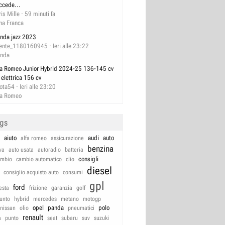
ccede...
ris Mille
59 minuti fa
na Franca
nda jazz 2023
ente_1180160945
Ieri alle 23:22
nda
fa Romeo Junior Hybrid 2024-25 136-145 cv
 elettrica 156 cv
lota54
Ieri alle 23:20
fa Romeo
ags
aiuto
audi
auto
alfa romeo
assicurazione
benzina
va
auto usata
autoradio
batteria
consigli
ambio
cambio automatico
clio
diesel
consiglio acquisto auto
consumi
gpl
ford
iesta
frizione
garanzia
golf
unto
hybrid
mercedes
metano
motogp
opel
panda
polo
nissan
olio
pneumatici
renault
a
punto
seat
subaru
suv
suzuki