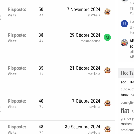
su
Ya
Risposte
50
7 Novembre 2024
Zo
Visite
4K
eta*beta
)
Ho
U
Ut
Ho
Risposte
38
29 Ottobre 2024
M
Al
Visite
4K
momonedusa
ed
pi
Al
Risposte
35
21 Ottobre 2024
Hot T
Visite
4K
eta*beta
acquisto
auto nuo
bmw
c
Risposte
40
7 Ottobre 2024
consiglio
Visite
7K
eta*beta
)
fiat
f
grande p
motore
Risposte
48
30 Settembre 2024
problem
Visite
7K
eta*beta