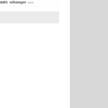
usato
volkswagen
yaris